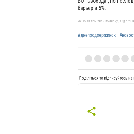
ВО "Свобода", по после
барьер в 5%.
Якщо ви помітили помилку, виділіть нео
#днепродзержинск
#новос
Поділіться та підписуйтесь на