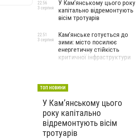
У Кам’янському цього року
22:56
3 серпня
капітально відремонтують
вісім тротуарів
Кам’янське готується до
22:51
3 серпня
зими: місто посилює
енергетичну стійкість
критичної інфраструктури
ТОП НОВИНИ
У Кам’янському цього
року капітально
відремонтують вісім
тротуарів