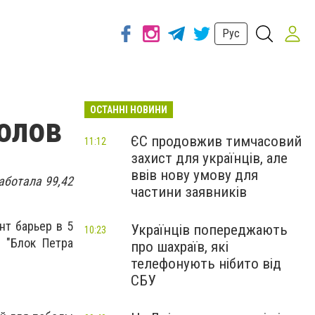
Рус
ОСТАННІ НОВИНИ
олов
ЄС продовжив тимчасовий
11:12
захист для українців, але
ввів нову умову для
аботала 99,42
частини заявників
нт барьер в 5
Українців попереджають
10:23
- "Блок Петра
про шахраїв, які
телефонують нібито від
СБУ