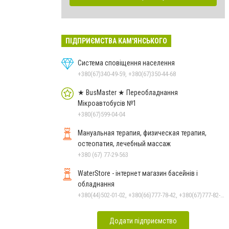
ПІДПРИЄМСТВА КАМ'ЯНСЬКОГО
Система сповіщення населення
+380(67)340-49-59, +380(67)350-44-68
★ BusMaster ★ Переобладнання
Мікроавтобусів №1
+380(67)599-04-04
Мануальная терапия, физическая терапия,
остеопатия, лечебный массаж
+380 (67) 77-29-563
WaterStore - інтернет магазин басейнів і
обладнання
+380(44)502-01-02, +380(66)777-78-42, +380(67)777-82-19, +380(67)890-80-80, +380(73)890-80-80, +380(44)502-01-03
Додати підприємство