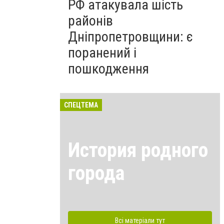
РФ атакувала шість
районів
Дніпропетровщини: є
поранений і
пошкодження
СПЕЦТЕМА
История родного
города
Всі матеріали тут