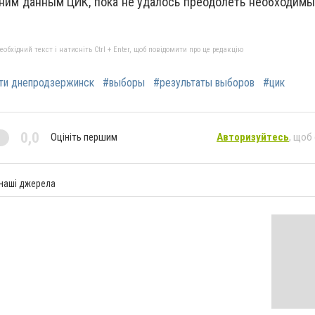
дним данным ЦИК, пока не удалось преодолеть необходим
бхідний текст і натисніть Ctrl + Enter, щоб повідомити про це редакцію
ти днепродзержинск
#выборы
#результаты выборов
#цик
0,0
Оцініть першим
Авторизуйтесь
, щоб
 наші джерела