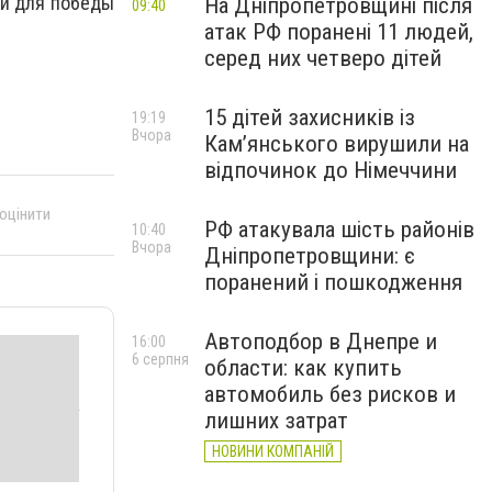
ый для победы
На Дніпропетровщині після
09:40
атак РФ поранені 11 людей,
серед них четверо дітей
15 дітей захисників із
19:19
Вчора
Кам’янського вирушили на
відпочинок до Німеччини
 оцінити
РФ атакувала шість районів
10:40
Вчора
Дніпропетровщини: є
поранений і пошкодження
Автоподбор в Днепре и
16:00
6 серпня
области: как купить
автомобиль без рисков и
лишних затрат
НОВИНИ КОМПАНІЙ