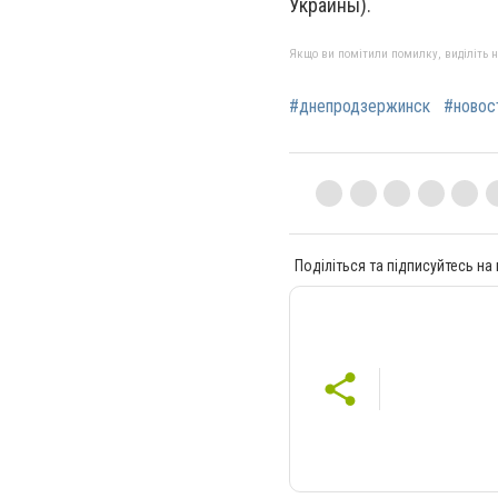
Украины).
Якщо ви помітили помилку, виділіть нео
#днепродзержинск
#новос
Поділіться та підписуйтесь на