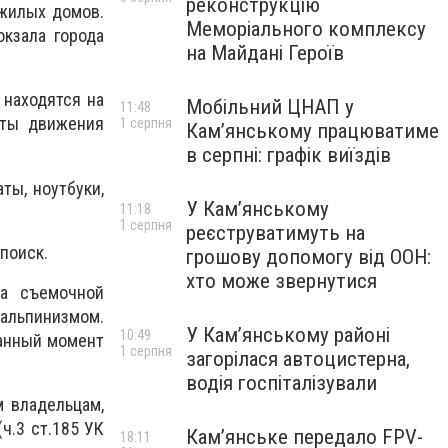
реконструкцію
 жилых домов.
Меморіального комплексу
кзала города
на Майдані Героїв
 находятся на
Мобільний ЦНАП у
11:48
уты движения
1 серпня
Кам’янському працюватиме
в серпні: графік виїздів
ты, ноутбуки,
У Кам’янському
11:18
1 серпня
реєструватимуть на
поиск.
грошову допомогу від ООН:
хто може звернутися
на съемочной
льпинизмом.
У Кам’янському районі
10:49
данный момент
1 серпня
загорілася автоцистерна,
водія госпіталізували
 владельцам,
ч.3 ст.185 УК
Кам’янське передало FPV-
18:11