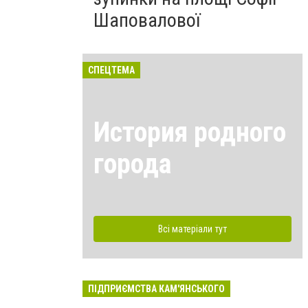
Шаповалової
СПЕЦТЕМА
История родного
города
Всі матеріали тут
ПІДПРИЄМСТВА КАМ'ЯНСЬКОГО