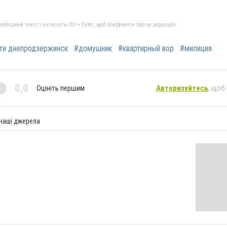
бхідний текст і натисніть Ctrl + Enter, щоб повідомити про це редакцію
ти днепродзержинск
#домушник
#квартирный вор
#милиция
0,0
Оцініть першим
Авторизуйтесь
, щоб
 наші джерела