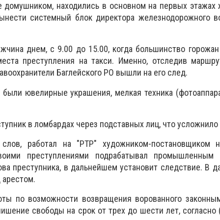
е домушником, находились в основном на первых этажах
ынести системный блок директора железнодорожного во
жчина днем, с 9.00 до 15.00, когда большинство горожан
места преступления на такси. Именно, отследив маршр
равоохранители Баглейского РО вышли на его след.
были ювелирные украшения, мелкая техника (фотоаппара
тупник в ломбардах через подставных лиц, что усложнило 
 слов, работал на "РТР" художником-постановщиком 
воими преступлениями подрабатывал промышленным а
ва преступника, в дальнейшем установит следствие. В 
 арестом.
оты по возможности возвращения ворованного законным
ишение свободы на срок от трех до шести лет, согласно (