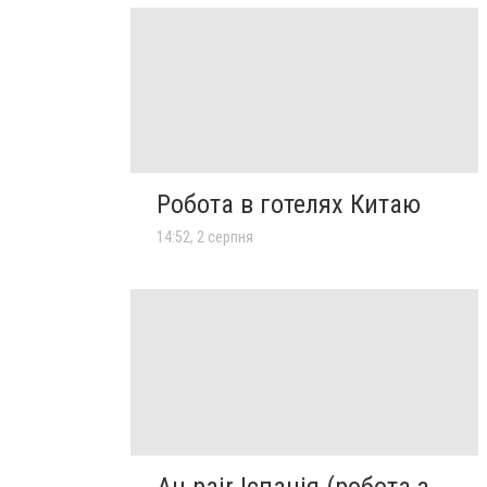
Робота в готелях Китаю
14:52, 2 серпня
Au pair Іспанія (робота з