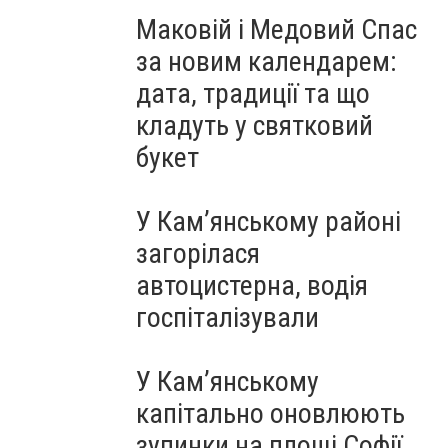
Маковій і Медовий Спас
за новим календарем:
дата, традиції та що
кладуть у святковий
букет
У Кам’янському районі
загорілася
автоцистерна, водія
госпіталізували
У Кам’янському
капітально оновлюють
зупинки на площі Софії