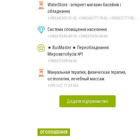
WaterStore - інтернет магазин басейнів і
обладнання
+380(44)502-01-02, +380(66)777-78-42, +380(67)777-82-19, +380(67)890-80-80, +380(73)890-80-80, +380(44)502-01-03
Система сповіщення населення
+380(67)340-49-59, +380(67)350-44-68
★ BusMaster ★ Переобладнання
Мікроавтобусів №1
+380(67)599-04-04
Мануальная терапия, физическая терапия,
остеопатия, лечебный массаж
+380 (67) 77-29-563
Додати підприємство
ОГОЛОШЕННЯ