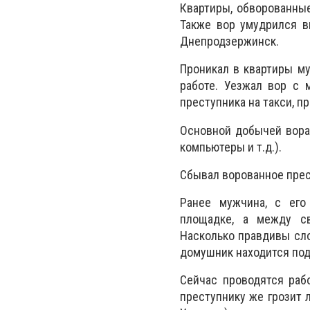
Квартиры, обворованны
Также вор умудрился в
Днепродзержинск.
Проникал в квартиры му
работе. Уезжал вор с 
преступника на такси, п
Основной добычей вора 
компьютеры и т.д.).
Сбывал ворованное прес
Ранее мужчина, с его
площадке, а между с
Насколько правдивы сло
домушник находится под
Сейчас проводятся раб
преступнику же грозит л