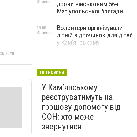
31 липня
дрони військовим 56-ї
Маріупольської бригади
Волонтери організували
18:08
31 липня
літній відпочинок для дітей
у Кам’янському
 оцінити
ТОП НОВИНИ
У Кам’янському
реєструватимуть на
грошову допомогу від
ООН: хто може
звернутися