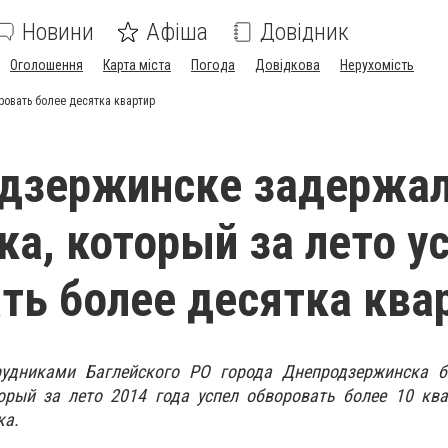
Новини
Афіша
Довідник
Оголошення
Карта міста
Погода
Довідкова
Нерухомість
овать более десятка квартир
одзержинске задержа
а, который за лето у
ть более десятка ква
трудниками Баглейского РО города Днепродзержинска 
торый за лето 2014 года успел обворовать более 10 кв
ка.