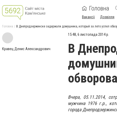
Головна
Вакансії
Дозвілля
Головна
В Днепродзержинске задержали домушника, который за лето успел обвор
15:48, 6 листопада 2014 р.
В Днепр
Кравец Денис Александрович
домушник
обворова
Вчера, 05.11.2014, со
мужчина 1976 г.р., ко
города Днепродзержинс