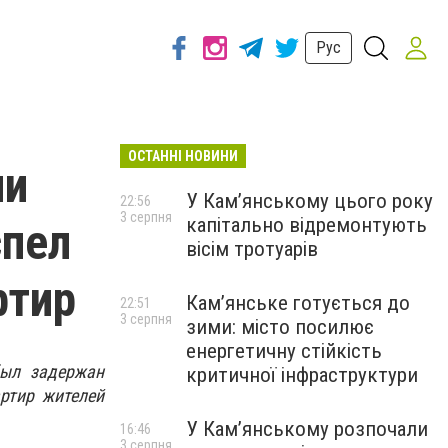
Рус
ОСТАННІ НОВИНИ
ли
У Кам’янському цього року
22:56
3 серпня
капітально відремонтують
спел
вісім тротуарів
ртир
Кам’янське готується до
22:51
3 серпня
зими: місто посилює
енергетичну стійкість
был задержан
критичної інфраструктури
артир жителей
У Кам’янському розпочали
16:46
3 серпня