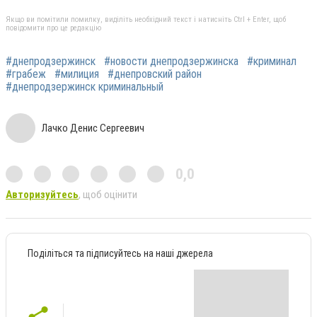
Якщо ви помітили помилку, виділіть необхідний текст і натисніть Ctrl + Enter, щоб
повідомити про це редакцію
#днепродзержинск
#новости днепродзержинска
#криминал
#грабеж
#милиция
#днепровский район
#днепродзержинск криминальный
Лачко Денис Сергеевич
0,0
Авторизуйтесь
, щоб оцінити
Поділіться та підписуйтесь на наші джерела