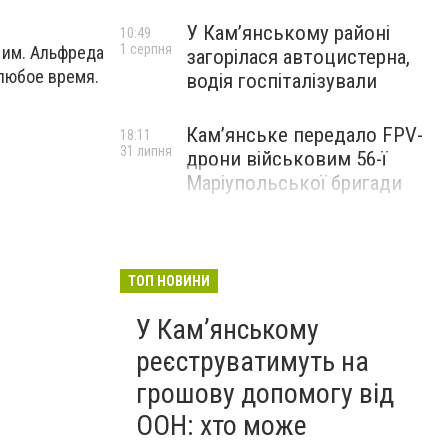
У Кам’янському районі
10:49
1 серпня
 им. Альфреда
загорілася автоцистерна,
 любое время.
водія госпіталізували
Кам’янське передало FPV-
18:11
31 липня
дрони військовим 56-ї
Маріупольської бригади
ТОП НОВИНИ
У Кам’янському
реєструватимуть на
грошову допомогу від
ООН: хто може