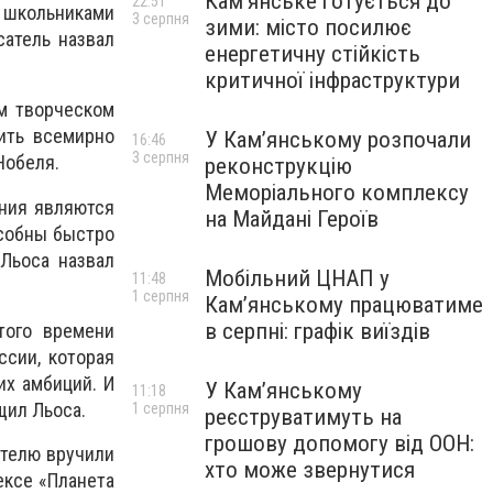
Кам’янське готується до
22:51
школьниками
3 серпня
зими: місто посилює
атель назвал
енергетичну стійкість
критичної інфраструктури
м творческом
ить всемирно
У Кам’янському розпочали
16:46
3 серпня
Нобеля.
реконструкцію
Меморіального комплексу
ения являются
на Майдані Героїв
особны быстро
Льоса назвал
Мобільний ЦНАП у
11:48
1 серпня
Кам’янському працюватиме
в серпні: графік виїздів
того времени
ссии, которая
их амбиций. И
У Кам’янському
11:18
щил Льоса.
1 серпня
реєструватимуть на
грошову допомогу від ООН:
ателю вручили
хто може звернутися
ексе «Планета