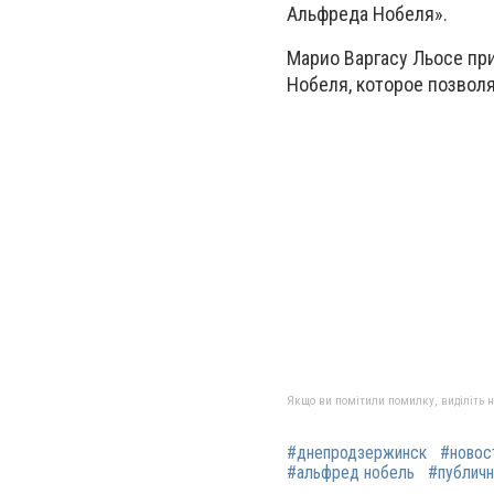
Альфреда Нобеля».
Марио Варгасу Льосе пр
Нобеля, которое позволя
Якщо ви помітили помилку, виділіть нео
#днепродзержинск
#новос
#альфред нобель
#публичн