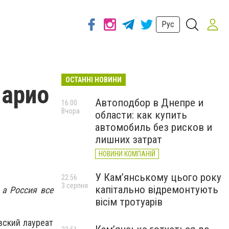
Рус
ОСТАННІ НОВИНИ
Марио
Автоподбор в Днепре и
16:00
Вчора
области: как купить
автомобиль без рисков и
лишних затрат
НОВИНИ КОМПАНІЙ
У Кам’янському цього року
22:56
3 серпня
капітально відремонтують
а Россия все
вісім тротуарів
вский лауреат