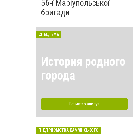
56-ї Маріупольської
бригади
СПЕЦТЕМА
История родного
города
Всі матеріали тут
ПІДПРИЄМСТВА КАМ'ЯНСЬКОГО