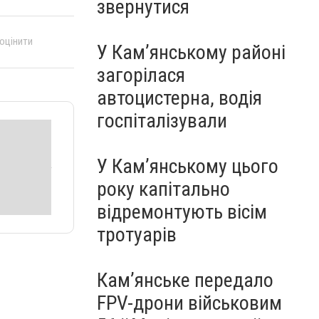
звернутися
 оцінити
У Кам’янському районі
загорілася
автоцистерна, водія
госпіталізували
У Кам’янському цього
року капітально
відремонтують вісім
тротуарів
Кам’янське передало
FPV-дрони військовим