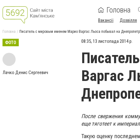
Головна
Вакансії
Дозвілля
Головна
Писатель с мировым именем Марио Варгас Льоса побывал на Днепропет
08:35, 13 листопада 2014 р.
ФОТО
Писател
Варгас Л
Лачко Денис Сергеевич
Днепроп
После свержения комму
еще тяготеет к империал
Такую оценку последнем