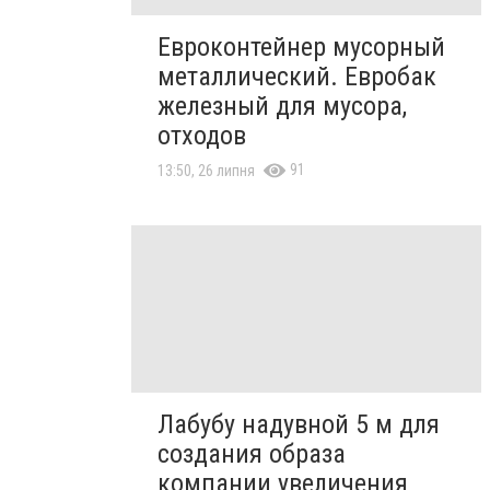
Евроконтейнер мусорный
металлический. Евробак
железный для мусора,
отходов
91
13:50, 26 липня
Лабубу надувной 5 м для
создания образа
компании увеличения