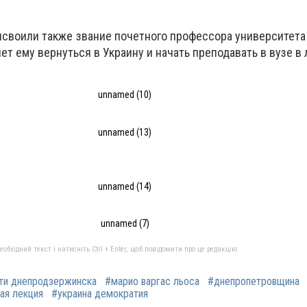
исвоили также звание почетного профессора университета
ет ему вернуться в Украину и начать преподавать в вузе в
unnamed (10)
unnamed (13)
unnamed (14)
unnamed (7)
бхідний текст і натисніть Ctrl + Enter, щоб повідомити про це редакцію
ти днепродзержинска
#марио варгас льоса
#днепропетровщина
ая лекция
#украина демократия