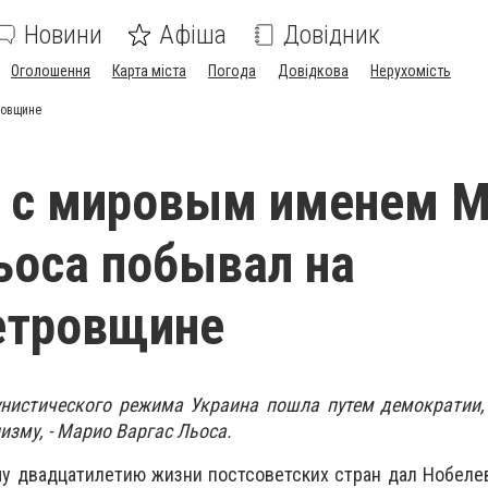
Новини
Афіша
Довідник
Оголошення
Карта міста
Погода
Довідкова
Нерухомість
ровщине
ь с мировым именем 
ьоса побывал на
етровщине
нистического режима Украина пошла путем демократии, 
изму, - Марио Варгас Льоса.
у двадцатилетию жизни постсоветских стран дал Нобеле