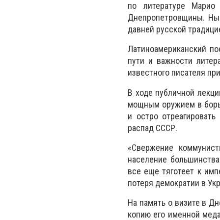
по литературе Марио
Днепропетровщины. Нын
давней русской традици
Латиноамериканский по
пути и важности литер
известного писателя пр
В ходе публичной лекци
мощным оружием в борь
и остро отреагировать
распад СССР.
«Свержение коммунист
население большинства
все еще тяготеет к имп
потеря демократии в Укр
На память о визите в Д
копию его именной меда