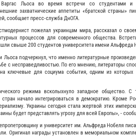
 Варгас Льоса во время встречи со студентами и 
ешние захватнические аппетиты «братской страны» пис
ей, сообщает пресс-служба ДнОГА.
стмодернист пожелал украинцам мира, рассказал о свое
атурных процессов для современного общества. Встрет
ишли свыше 200 студентов университета имени Альфреда 
и Льоса подчеркнул, что именно литературные произвед
бе с несправедливостью. По его мнению, литераторы сп
 на ключевые для социума события, одним из которых 
ического режима всколыхнуло западное общество. С 
 стран начало интегрироваться в демократию. Кроме Ро
ериализму. Украины сегодня стала жертвой этих имперск
аины будет представлять угрозу для всей Европы», - сооб
непропетровщину и университет им. Альфреда Нобеля пис
ли. Оригинал награды установлен в мемориальном компл