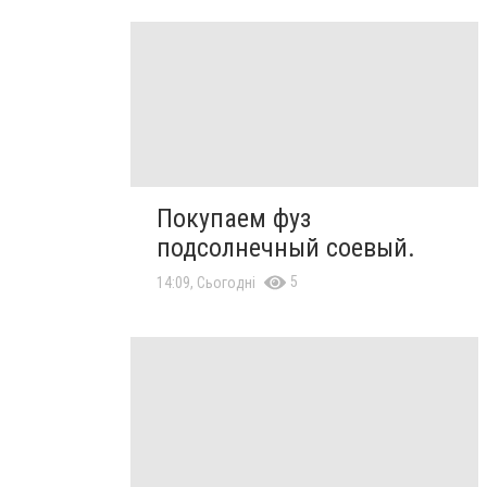
Покупаем фуз
подсолнечный соевый.
5
14:09, Сьогодні