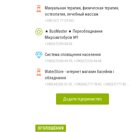
Мануальная терапия, физическая терапия,
остеопатия, лечебный массаж
+380 (67) 77-29-563
★ BusMaster ★ Переобладнання
Мікроавтобусів №1
+380(67)599-04-04
Система сповіщення населення
+380(67)340-49-59, +380(67)350-44-68
WaterStore - інтернет магазин басейнів і
обладнання
+380(44)502-01-02, +380(66)777-78-42, +380(67)777-82-19, +380(67)890-80-80, +380(73)890-80-80, +380(44)502-01-03
Додати підприємство
ОГОЛОШЕННЯ