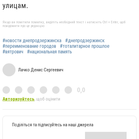
улицам.
Якщо ви помітили помилку, виділіть необхідний текст і натисніть Ctrl + Enter, щоб
повідомити про це редакцію
#новости днепродзержинска
#днепродзержинск
#переименование городов
#тоталитарное прошлое
#вятрович
#национальная память
Лачко Денис Сергеевич
0,0
Авторизуйтесь
, щоб оцінити
Поділіться та підписуйтесь на наші джерела