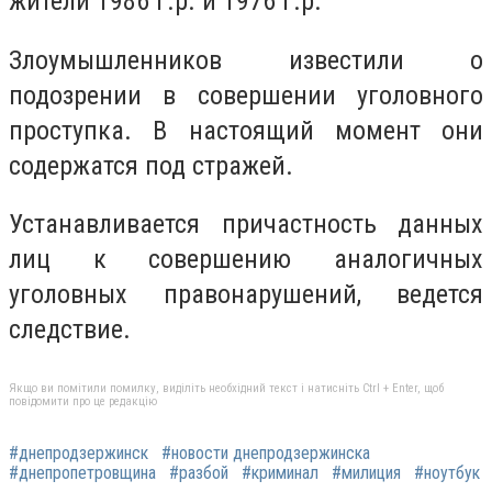
жители 1986 г.р. и 1976 г.р.
Злоумышленников известили о
подозрении в совершении уголовного
проступка. В настоящий момент они
содержатся под стражей.
Устанавливается причастность данных
лиц к совершению аналогичных
уголовных правонарушений, ведется
следствие.
Якщо ви помітили помилку, виділіть необхідний текст і натисніть Ctrl + Enter, щоб
повідомити про це редакцію
#днепродзержинск
#новости днепродзержинска
#днепропетровщина
#разбой
#криминал
#милиция
#ноутбук