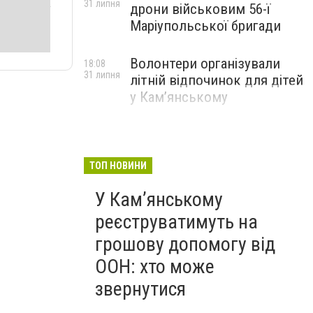
31 липня
дрони військовим 56-ї
Маріупольської бригади
Волонтери організували
18:08
31 липня
літній відпочинок для дітей
у Кам’янському
ТОП НОВИНИ
У Кам’янському
реєструватимуть на
грошову допомогу від
ООН: хто може
звернутися