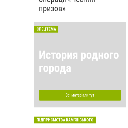
призов»
СПЕЦТЕМА
История родного
города
Всі матеріали тут
ПІДПРИЄМСТВА КАМ'ЯНСЬКОГО