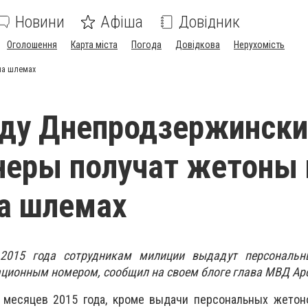
Новини
Афіша
Довідник
Оголошення
Карта міста
Погода
Довідкова
Нерухомість
на шлемах
оду Днепродзержинск
еры получат жетоны 
а шлемах
2015 года сотрудникам милиции выдадут персональ
ционным номером, сообщил на своем блоге глава МВД Арс
 месяцев 2015 года, кроме выдачи персональных жетон