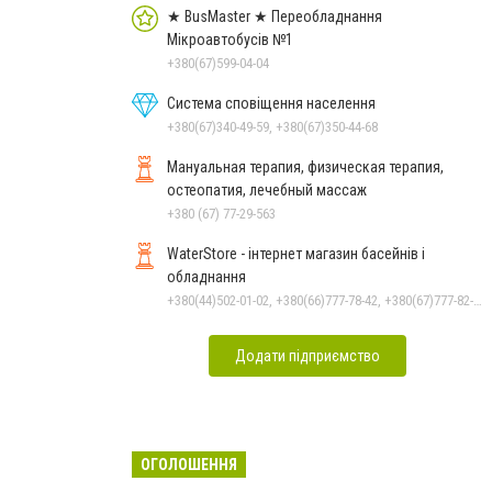
★ BusMaster ★ Переобладнання
Мікроавтобусів №1
+380(67)599-04-04
Система сповіщення населення
+380(67)340-49-59, +380(67)350-44-68
Мануальная терапия, физическая терапия,
остеопатия, лечебный массаж
+380 (67) 77-29-563
WaterStore - інтернет магазин басейнів і
обладнання
+380(44)502-01-02, +380(66)777-78-42, +380(67)777-82-19, +380(67)890-80-80, +380(73)890-80-80, +380(44)502-01-03
Додати підприємство
ОГОЛОШЕННЯ