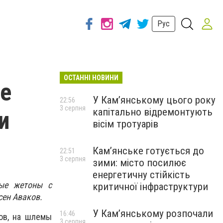
Рус
ОСТАННІ НОВИНИ
ие
У Кам’янському цього року
22:56
3 серпня
капітально відремонтують
и
вісім тротуарів
Кам’янське готується до
22:51
3 серпня
зими: місто посилює
енергетичну стійкість
ные жетоны с
критичної інфраструктури
ен Аваков.
У Кам’янському розпочали
16:46
ов, на шлемы
3 серпня