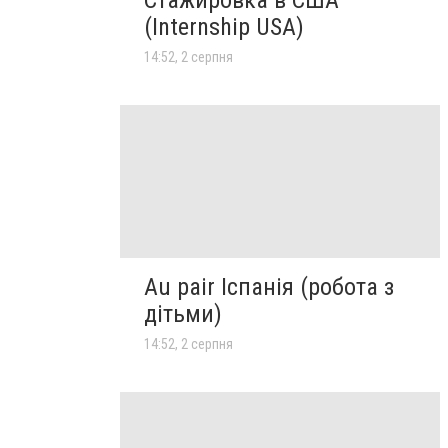
Стажировка в США
(Internship USA)
14:52, 2 серпня
Au pair Іспанія (робота з
дітьми)
14:52, 2 серпня