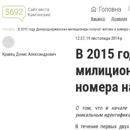
Головна
Вакансії
Дозвілля
Головна
В 2015 году Днепродзержинские милиционеры получат жетоны и номера 
12:37, 19 листопада 2014 р.
В 2015 г
Кравец Денис Александрович
милицион
номера н
О том, что в начале 
уникальным идентифика
В течение первых двух