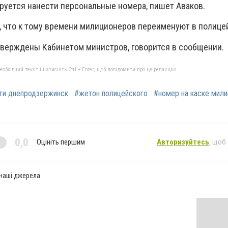
руется нанести персональные номера, пишет Аваков.
, что к тому времени милиционеров переименуют в полице
верждены Кабинетом министров, говорится в сообщении.
бхідний текст і натисніть Ctrl + Enter, щоб повідомити про це редакцію
ти днепродзержинск
#жетон полицейского
#номер на каске мил
0,0
Оцініть першим
Авторизуйтесь
, щоб
 наші джерела