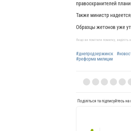
правоохранителей плани
Также министр надеется
Образцы жетонов уже ут
Якщо ви помітили помилку, виділіть нео
#днепродзержинск
#новос
#реформа милиции
Поділіться та підписуйтесь на