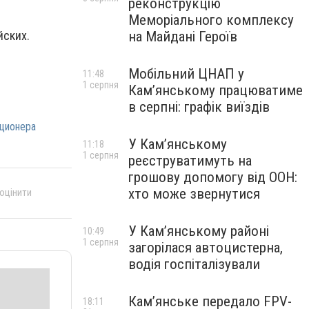
реконструкцію
Меморіального комплексу
на Майдані Героїв
йских.
Мобільний ЦНАП у
11:48
1 серпня
Кам’янському працюватиме
в серпні: графік виїздів
иционера
У Кам’янському
11:18
1 серпня
реєструватимуть на
грошову допомогу від ООН:
хто може звернутися
 оцінити
У Кам’янському районі
10:49
1 серпня
загорілася автоцистерна,
водія госпіталізували
Кам’янське передало FPV-
18:11