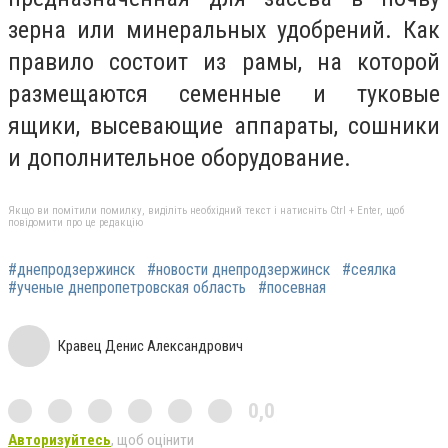
зерна или минеральных удобрений. Как
правило состоит из рамы, на которой
размещаются семенные и туковые
ящики, высевающие аппараты, сошники
и дополнительное оборудование.
Якщо ви помітили помилку, виділіть необхідний текст і натисніть Ctrl + Enter, щоб
повідомити про це редакцію
#днепродзержинск
#новости днепродзержинск
#сеялка
#ученые днепропетровская область
#посевная
Кравец Денис Александрович
0,0
Авторизуйтесь
, щоб оцінити