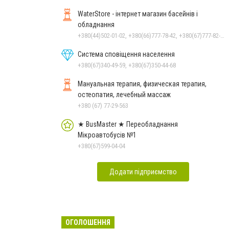
WaterStore - інтернет магазин басейнів і
обладнання
+380(44)502-01-02, +380(66)777-78-42, +380(67)777-82-19, +380(67)890-80-80, +380(73)890-80-80, +380(44)502-01-03
Система сповіщення населення
+380(67)340-49-59, +380(67)350-44-68
Мануальная терапия, физическая терапия,
остеопатия, лечебный массаж
+380 (67) 77-29-563
★ BusMaster ★ Переобладнання
Мікроавтобусів №1
+380(67)599-04-04
Додати підприємство
ОГОЛОШЕННЯ