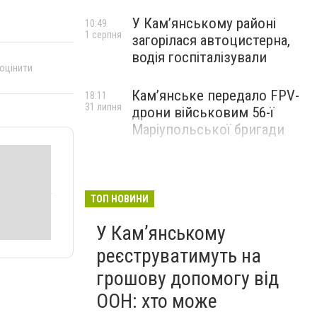
У Кам’янському районі
10:49
1 серпня
загорілася автоцистерна,
водія госпіталізували
 оцінити
Кам’янське передало FPV-
18:11
31 липня
дрони військовим 56-ї
Маріупольської бригади
ТОП НОВИНИ
У Кам’янському
реєструватимуть на
грошову допомогу від
ООН: хто може