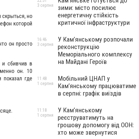
Кам’янське готується до
22:51
3 серпня
зими: місто посилює
енергетичну стійкість
л скрыться, но
критичної інфраструктури
лефон которой
У Кам’янському розпочали
16:46
что он просто
3 серпня
реконструкцію
Меморіального комплексу
на Майдані Героїв
 и сбивчив в
менно он. 10
Мобільний ЦНАП у
 показал где
11:48
1 серпня
Кам’янському працюватиме
в серпні: графік виїздів
У Кам’янському
сяце.
11:18
1 серпня
реєструватимуть на
грошову допомогу від ООН:
хто може звернутися