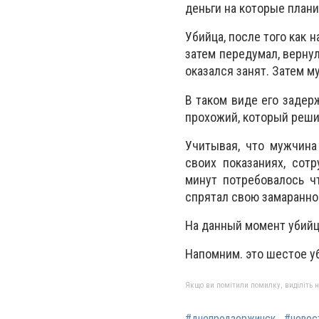
деньги на которые план
Убийца, после того как 
затем передумал, верну
оказался занят. Затем м
В таком виде его задер
прохожий, который реши
Учитывая, что мужчина
своих показаниях, сот
минут потребовалось ч
спрятал свою замаранное
На данный момент убийц
Напомним. это шестое 
Якщо ви помітили помилку, виділіть нео
#днепродзержинск
#новос