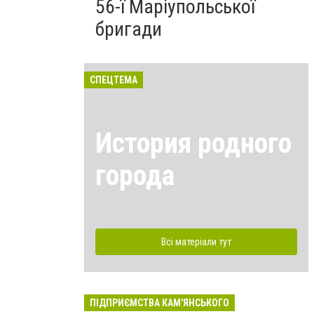
56-ї Маріупольської
бригади
СПЕЦТЕМА
История родного
города
Всі матеріали тут
ПІДПРИЄМСТВА КАМ'ЯНСЬКОГО