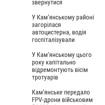
звернутися
У Кам’янському районі
загорілася
автоцистерна, водія
госпіталізували
У Кам’янському цього
року капітально
відремонтують вісім
тротуарів
Кам’янське передало
FPV-дрони військовим