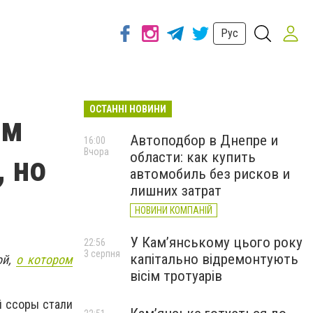
Рус
ОСТАННІ НОВИНИ
ам
Автоподбор в Днепре и
16:00
Вчора
области: как купить
 но
автомобиль без рисков и
лишних затрат
НОВИНИ КОМПАНІЙ
У Кам’янському цього року
22:56
3 серпня
капітально відремонтують
ой,
о котором
вісім тротуарів
й ссоры стали