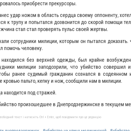
ировалось приобрести прекурсоры.
нанес удар ножом в область сердца своему оппоненту, хоте
лся к трупу и попытался дозвонится до скорой помощи те
ужчина стал стал проверять пульс своей жертвы.
жали сотрудники милиции, которым он пытался доказать. 
л помочь человеку.
 находился без верхней одежды, был крайне возбужден
рудники милиции заподозрили, что убийство совершил и
тобы ранее судимый гражданин сознался в содеянном и
 кровью пальто, кепку и нож, сообщили нам в милиции.
а находится под стражей.
убийство произошедшее в Днепродзержинске в текущем ме
бхідний текст і натисніть Ctrl + Enter, щоб повідомити про це редакцію
ти днепродзержинск
#убийство на улице медицинской
#убийство