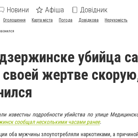
Новини
Афіша
Довідник
Оголошення
Карта міста
Погода
Довідкова
Нерухомість
звонился
дзержинске убийца с
своей жертве скорую,
нился
тали известны подробности убийства по улице Медицинск
жинск сообщал несколькими часами ранее
.
ии оба мужчины злоупотребляли наркотиками, а причино