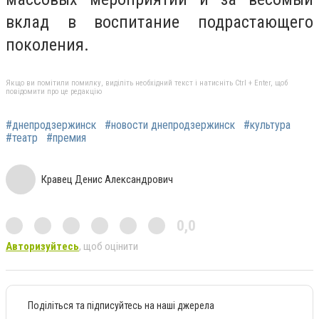
вклад в воспитание подрастающего
поколения.
Якщо ви помітили помилку, виділіть необхідний текст і натисніть Ctrl + Enter, щоб
повідомити про це редакцію
#днепродзержинск
#новости днепродзержинск
#культура
#театр
#премия
Кравец Денис Александрович
0,0
Авторизуйтесь
, щоб оцінити
Поділіться та підписуйтесь на наші джерела