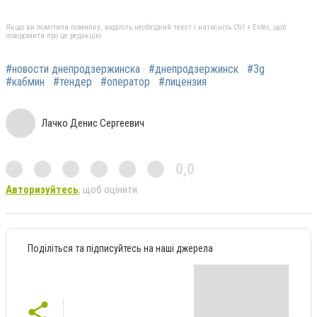
Якщо ви помітили помилку, виділіть необхідний текст і натисніть Ctrl + Enter, щоб
повідомити про це редакцію
#новости днепродзержинска
#днепродзержинск
#3g
#кабмин
#тендер
#оператор
#лицензия
Лачко Денис Сергеевич
0,0
Авторизуйтесь
, щоб оцінити
Поділіться та підписуйтесь на наші джерела