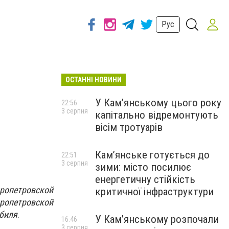
Рус
ОСТАННІ НОВИНИ
У Кам’янському цього року
22:56
3 серпня
капітально відремонтують
вісім тротуарів
Кам’янське готується до
22:51
3 серпня
зими: місто посилює
енергетичну стійкість
ропетровской
критичної інфраструктури
пропетровской
обиля
.
У Кам’янському розпочали
16:46
3 серпня