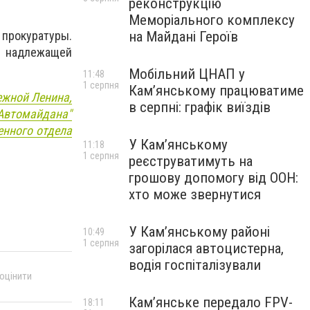
реконструкцію
Меморіального комплексу
на Майдані Героїв
 прокуратуры.
надлежащей
Мобільний ЦНАП у
11:48
1 серпня
Кам’янському працюватиме
ежной Ленина,
в серпні: графік виїздів
"Автомайдана"
енного отдела
У Кам’янському
11:18
1 серпня
реєструватимуть на
грошову допомогу від ООН:
хто може звернутися
У Кам’янському районі
10:49
1 серпня
загорілася автоцистерна,
водія госпіталізували
 оцінити
Кам’янське передало FPV-
18:11