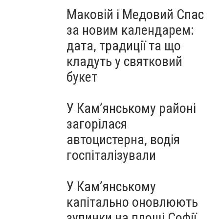
Маковій і Медовий Спас
за новим календарем:
дата, традиції та що
кладуть у святковий
букет
У Кам’янському районі
загорілася
автоцистерна, водія
госпіталізували
У Кам’янському
капітально оновлюють
зупинки на площі Софії