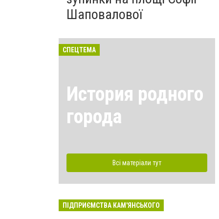
Шаповалової
СПЕЦТЕМА
История родного
города
Всі матеріали тут
ПІДПРИЄМСТВА КАМ'ЯНСЬКОГО