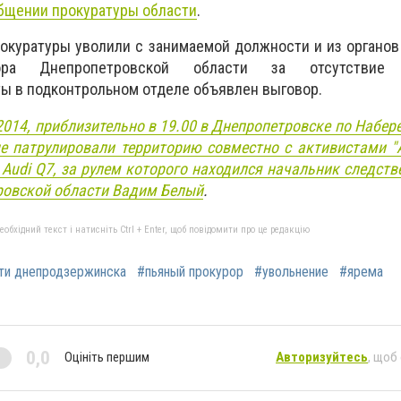
общении прокуратуры области
.
рокуратуры уволили с занимаемой должности и из органов
ора Днепропетровской области за отсутствие 
ы в подконтрольном отделе объявлен выговор.
.2014, приблизительно в 19.00 в Днепропетровске по Набер
ые патрулировали территорию совместно с активистами 
Audi Q7, за рулем которого находился начальник следств
ровской области Вадим Белый
.
бхідний текст і натисніть Ctrl + Enter, щоб повідомити про це редакцію
ти днепродзержинска
#пьяный прокурор
#увольнение
#ярема
0,0
Оцініть першим
Авторизуйтесь
, щоб