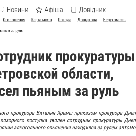
Новини
Афіша
Довідник
Оголошення
Карта міста
Погода
Довідкова
Нерухомість
пьяным за руль
отрудник прокуратуры
тровской области,
сел пьяным за руль
ного прокурора Виталия Яремы приказом прокурора Днеп
 позорного поступка уволен сотрудник прокуратуры Дне
тоянии алкогольного опьянения находился за рулем автом