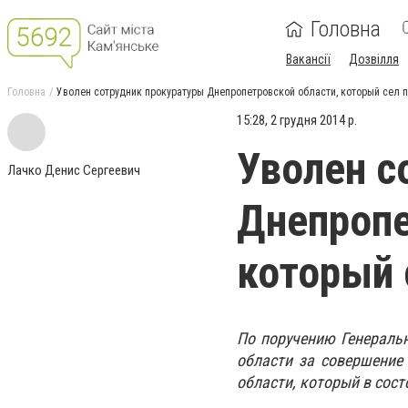
Головна
Вакансії
Дозвілля
Головна
Уволен сотрудник прокуратуры Днепропетровской области, который сел 
15:28, 2 грудня 2014 р.
Уволен с
Лачко Денис Сергеевич
Днепропе
который 
По поручению Генераль
области за совершение
области, который в сос