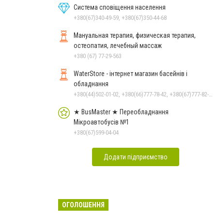
Система сповіщення населення
+380(67)340-49-59, +380(67)350-44-68
Мануальная терапия, физическая терапия,
остеопатия, лечебный массаж
+380 (67) 77-29-563
WaterStore - інтернет магазин басейнів і
обладнання
+380(44)502-01-02, +380(66)777-78-42, +380(67)777-82-19, +380(67)890-80-80, +380(73)890-80-80, +380(44)502-01-03
★ BusMaster ★ Переобладнання
Мікроавтобусів №1
+380(67)599-04-04
Додати підприємство
ОГОЛОШЕННЯ