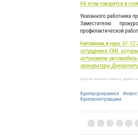
Об этом говорится в со
Указанного работника п
Заместителю прокур
профилактической работ
Напомним, в
чера, 01.12
сотрудники ГАИ, котор
остановили автомобиль 
прокуратуры Днепропет
Якщо ви помітили помилку, виділіть нео
#днепродзержинск
#новос
#днепропетровщина