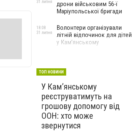
31 липня
дрони військовим 56-ї
Маріупольської бригади
Волонтери організували
18:08
31 липня
літній відпочинок для дітей
у Кам’янському
ТОП НОВИНИ
У Кам’янському
реєструватимуть на
грошову допомогу від
ООН: хто може
звернутися