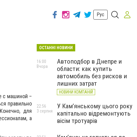
Рус
ОСТАННІ НОВИНИ
Автоподбор в Днепре и
16:00
Вчора
области: как купить
автомобиль без рисков и
лишних затрат
НОВИНИ КОМПАНІЙ
е с машиной –
ься правильно
У Кам’янському цього року
22:56
Конечно, для
3 серпня
капітально відремонтують
ссионалам, а
вісім тротуарів