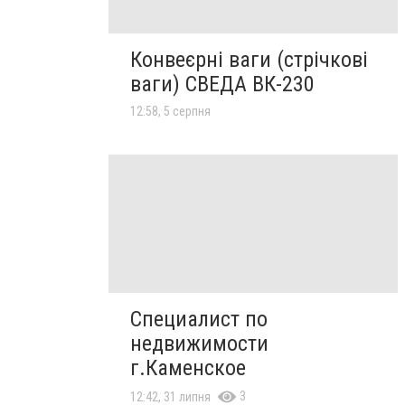
Конвеєрні ваги (стрічкові
ваги) СВЕДА ВК-230
12:58, 5 серпня
Специалист по
недвижимости
г.Каменское
3
12:42, 31 липня