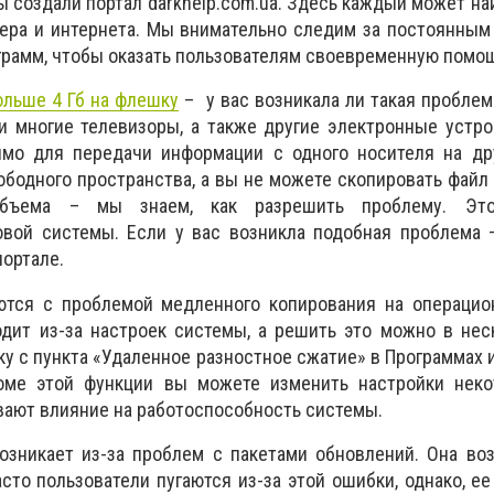
ы создали портал darkhelp.com.ua. Здесь каждый может на
ера и интернета. Мы внимательно следим за постоянным
грамм, чтобы оказать пользователям своевременную помо
ольше 4 Гб на флешку
– у вас возникала ли такая проблем
 и многие телевизоры, а также другие электронные уст
имо для передачи информации с одного носителя на дру
бодного пространства, а вы не можете скопировать файл
объема – мы знаем, как разрешить проблему. Эт
вой системы. Если у вас возникла подобная проблема 
портале.
ются с проблемой медленного копирования на операцио
дит из-за настроек системы, а решить это можно в нес
ку с пункта «Удаленное разностное сжатие» в Программах 
оме этой функции вы можете изменить настройки неко
вают влияние на работоспособность системы.
озникает из-за проблем с пакетами обновлений. Она во
сто пользователи пугаются из-за этой ошибки, однако, е