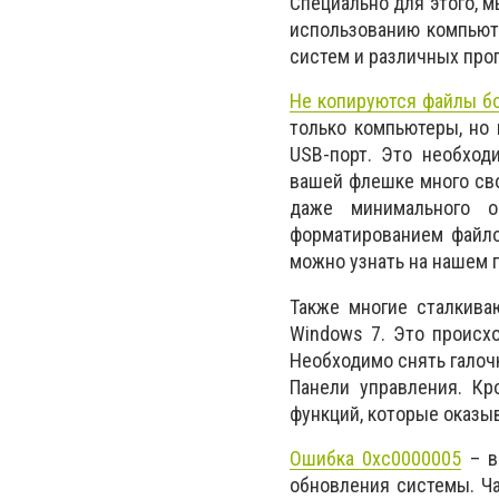
Специально для этого, м
использованию компьют
систем и различных про
Не копируются файлы б
только компьютеры, но
USB-порт. Это необход
вашей флешке много сво
даже минимального 
форматированием файло
можно узнать на нашем 
Также многие сталкива
Windows 7. Это происхо
Необходимо снять галоч
Панели управления. Кр
функций, которые оказы
Ошибка 0xc0000005
– в
обновления системы. Ча