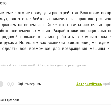
сто.
истеме – это не повод для расстройства. Большинство 
инут, так что не бойтесь применять на практике разли
едлагаем на своем на сайте – это советы настоящих пр
работе современных машин. Разработчики операционных 
 рядовой пользователь мог работать с компьютером, 
и руками. Но если у вас возникли осложнения, мы ждем
я сделать все возможное для возвращения машины к
бхідний текст і натисніть Ctrl + Enter, щоб повідомити про це редакцію
0,0
Оцініть першим
Авторизуйтесь
, щоб
 наші джерела