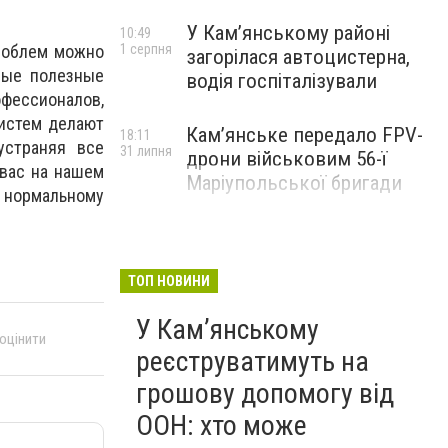
У Кам’янському районі
10:49
проблем можно
1 серпня
загорілася автоцистерна,
чные полезные
водія госпіталізували
офессионалов,
систем делают
Кам’янське передало FPV-
18:11
устраняя все
31 липня
дрони військовим 56-ї
 вас на нашем
Маріупольської бригади
 нормальному
ТОП НОВИНИ
У Кам’янському
 оцінити
реєструватимуть на
грошову допомогу від
ООН: хто може