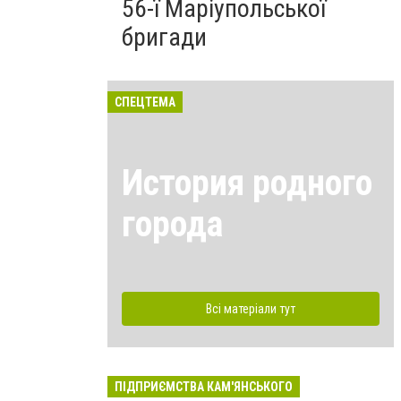
56-ї Маріупольської
бригади
СПЕЦТЕМА
История родного
города
Всі матеріали тут
ПІДПРИЄМСТВА КАМ'ЯНСЬКОГО