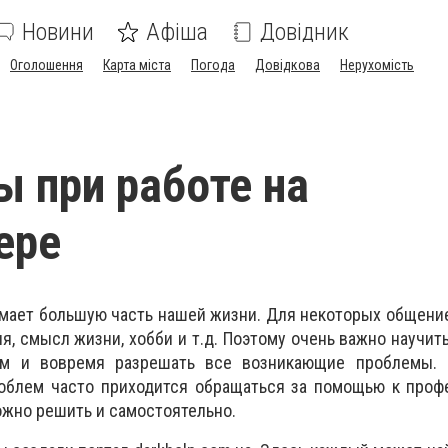
Новини
Афіша
Довідник
Оголошення
Карта міста
Погода
Довідкова
Нерухомість
 при работе на
ере
мает большую часть нашей жизни. Для некоторых общени
я, смысл жизни, хобби и т.д. Поэтому очень важно научит
ом и вовремя разрешать все возникающие проблемы. 
облем часто приходится обращаться за помощью к профе
жно решить и самостоятельно.