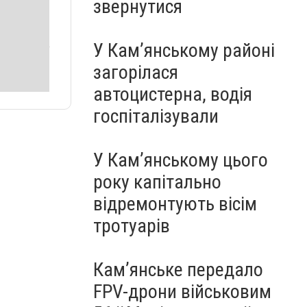
звернутися
У Кам’янському районі
загорілася
автоцистерна, водія
госпіталізували
У Кам’янському цього
року капітально
відремонтують вісім
тротуарів
Кам’янське передало
FPV-дрони військовим