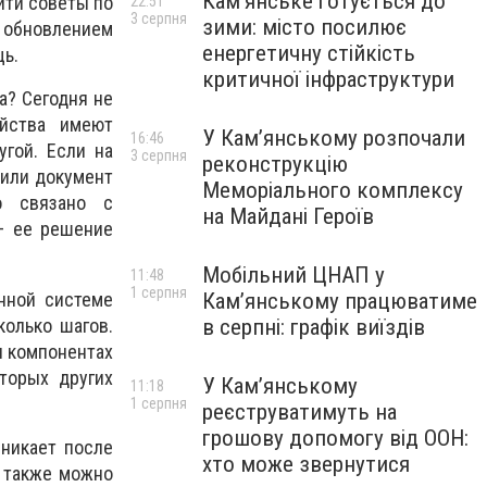
Кам’янське готується до
йти советы по
22:51
3 серпня
зими: місто посилює
 обновлением
енергетичну стійкість
щь.
критичної інфраструктури
а? Сегодня не
ройства имеют
У Кам’янському розпочали
16:46
гой. Если на
3 серпня
реконструкцію
 или документ
Меморіального комплексу
о связано с
на Майдані Героїв
– ее решение
Мобільний ЦНАП у
11:48
1 серпня
нной системе
Кам’янському працюватиме
колько шагов.
в серпні: графік виїздів
и компонентах
торых других
У Кам’янському
11:18
1 серпня
реєструватимуть на
грошову допомогу від ООН:
зникает после
хто може звернутися
е также можно