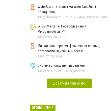
WaterStore - інтернет магазин басейнів і
обладнання
+380(44)502-01-02, +380(66)777-78-42, +380(67)777-82-19, +380(67)890-80-80, +380(73)890-80-80, +380(44)502-01-03
★ BusMaster ★ Переобладнання
Мікроавтобусів №1
+380(67)599-04-04
Мануальная терапия, физическая терапия,
остеопатия, лечебный массаж
+380 (67) 77-29-563
Система сповіщення населення
+380(67)340-49-59, +380(67)350-44-68
Додати підприємство
ОГОЛОШЕННЯ