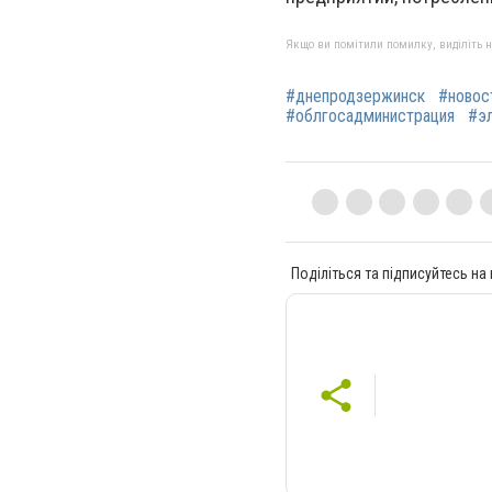
Якщо ви помітили помилку, виділіть нео
#днепродзержинск
#новос
#облгосадминистрация
#э
Поділіться та підписуйтесь на