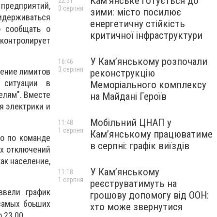
Кам’янське готується до
22:51
редприятий,
3 серпня
зими: місто посилює
идерживаться
енергетичну стійкість
о сообщать о
критичної інфраструктури
оконтролирует
У Кам’янському розпочали
16:46
3 серпня
дение лимитов
реконструкцію
 ситуации в
Меморіального комплексу
елям". Вместе
на Майдані Героїв
я электрики и
Мобільний ЦНАП у
11:48
1 серпня
Кам’янському працюватиме
то по команде
в серпні: графік виїздів
ых отключений
ак население,
У Кам’янському
11:18
1 серпня
реєструватимуть на
ввели график
грошову допомогу від ООН:
самых боьших
хто може звернутися
 23.00.