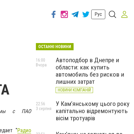
Рус
ОСТАННІ НОВИНИ
Автоподбор в Днепре и
16:00
Вчора
области: как купить
автомобиль без рисков и
лишних затрат
ГА
НОВИНИ КОМПАНІЙ
У Кам’янському цього року
22:56
3 серпня
капітально відремонтують
думы с ПАО
вісім тротуарів
едает "
Радио