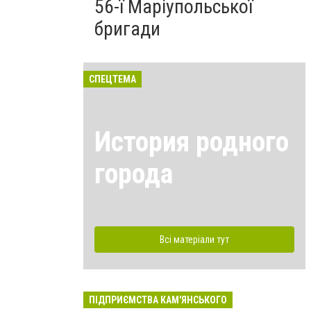
56-ї Маріупольської
бригади
СПЕЦТЕМА
История родного
города
Всі матеріали тут
ПІДПРИЄМСТВА КАМ'ЯНСЬКОГО