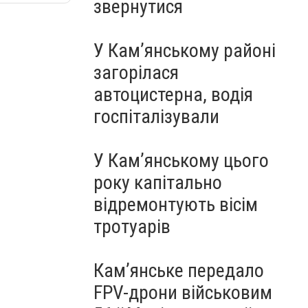
звернутися
У Кам’янському районі
загорілася
автоцистерна, водія
госпіталізували
У Кам’янському цього
року капітально
відремонтують вісім
тротуарів
Кам’янське передало
FPV-дрони військовим