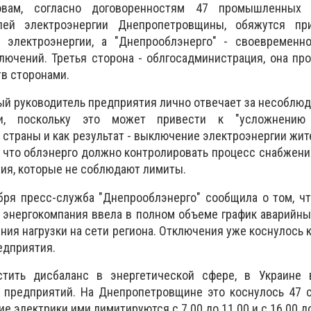
вам, согласно договоренностям 47 промышленных п
лей электроэнергии Днепропетровщины, обяжутся пр
 электроэнергии, а "Днепрооблэнерго" - своевременн
лючений. Третья сторона - облгосадминистрация, она пр
в сторонами.
дый руководитель предприятия лично отвечает за несоблю
ки, поскольку это может привести к "усложнению
 страны и как результат - выключение электроэнергии жит
т, что облэнерго должно контролировать процесс снабжени
ия, которые не соблюдают лимиты.
бря пресс-служба "Днепрооблэнерго" сообщила о том, ч
 энергокомпания ввела в полном объеме график аварийн
ия нагрузки на сети региона. Отключения уже коснулось к
едприятия.
стить дисбаланс в энергетической сфере, в Украине 
 предприятий. На Днепропетровщине это коснулось 47 
е электрики ими лимитируются с 7.00 до 11.00 и с 16.00 до