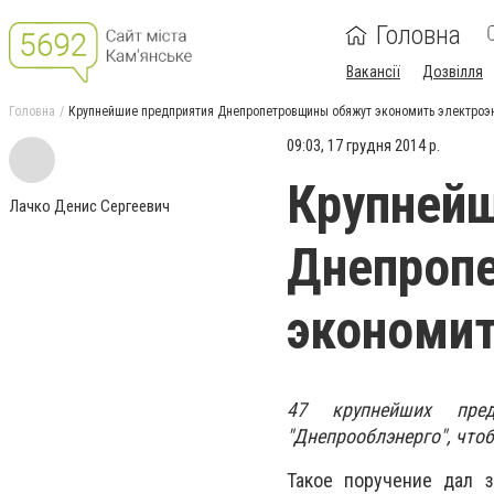
Головна
Вакансії
Дозвілля
Головна
Крупнейшие предприятия Днепропетровщины обяжут экономить электроэн
09:03, 17 грудня 2014 р.
Крупнейш
Лачко Денис Сергеевич
Днепроп
экономит
47 крупнейших пре
"Днепрооблэнерго", что
Такое поручение дал з