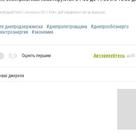
бхідний текст і натисніть Ctrl + Enter, щоб повідомити про це редакцію
ти днепродзержинска
#днепропетровщина
#днепрооблэнерго
лектроэнергия
#экономия
0,0
Оцініть першим
Авторизуйтесь
, щоб
 наші джерела