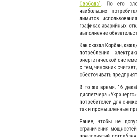
Свобода"
. По его сло
наибольших потребите
лимитов использования
графиках аварийных отк
выполнение обязательст
Как сказал Корбан, каж
потребления электри
энергетической системе
с тем, чиновник считае
обесточивать предприят
В то же время, 16 дека
диспетчера «Укрэнерго»
потребителей для снижен
так и промышленные пр
Ранее, чтобы не допу
ограничения мощностей
предприятий, потреблени