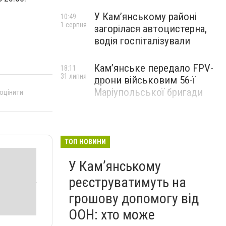
У Кам’янському районі
10:49
1 серпня
загорілася автоцистерна,
водія госпіталізували
Кам’янське передало FPV-
18:11
31 липня
дрони військовим 56-ї
Маріупольської бригади
 оцінити
ТОП НОВИНИ
У Кам’янському
реєструватимуть на
грошову допомогу від
ООН: хто може