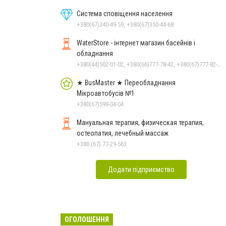
Система сповіщення населення
+380(67)340-49-59, +380(67)350-44-68
WaterStore - інтернет магазин басейнів і
обладнання
+380(44)502-01-02, +380(66)777-78-42, +380(67)777-82-19, +380(67)890-80-80, +380(73)890-80-80, +380(44)502-01-03
★ BusMaster ★ Переобладнання
Мікроавтобусів №1
+380(67)599-04-04
Мануальная терапия, физическая терапия,
остеопатия, лечебный массаж
+380 (67) 77-29-563
Додати підприємство
ОГОЛОШЕННЯ