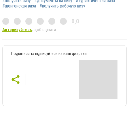
#получить визу
#документы на визу
#туристическая виза
#шенгенская виза
#получить рабочую визу
0,0
Авторизуйтесь
, щоб оцінити
Поділіться та підписуйтесь на наші джерела