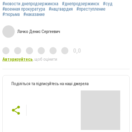
#новости днепродзержинска
#днепродзержинск
#суд
#военная прокуратура
#нацгвардия
#преступление
#тюрьма
#наказание
Лачко Денис Сергеевич
0,0
Авторизуйтесь
, щоб оцінити
Поділіться та підписуйтесь на наші джерела