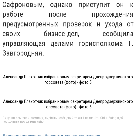
Сафроновым, однако приступит он к
работе после прохождения
предусмотренных проверок и ухода от
своих бизнес-дел, сообщила
управляющая делами горисполкома Т.
Завгородняя.
Александр Плахотник избран новым секретарем Днепродзержинского
горсовета (фото) - фото 5
Александр Плахотник избран новым секретарем Днепродзержинского
горсовета (фото) - фото 6
Якщо ви помітили помилку, виділіть необхідний текст і натисніть Ctrl + Enter, щоб
повідомити про це редакцію
#днепродзержинск
#новости днепродзержинск