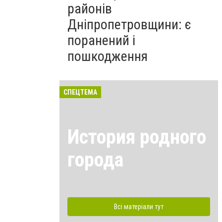
районів
Дніпропетровщини: є
поранений і
пошкодження
СПЕЦТЕМА
История родного
города
Всі матеріали тут