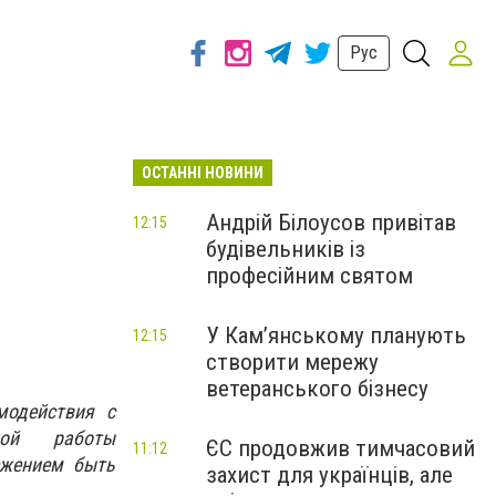
Рус
ОСТАННІ НОВИНИ
Андрій Білоусов привітав
12:15
будівельників із
професійним святом
У Кам’янському планують
12:15
створити мережу
ветеранського бізнесу
модействия с
ной работы
ЄС продовжив тимчасовий
11:12
ежением быть
захист для українців, але