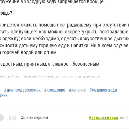
огружение в холодную воду запрещается вообще.
мощь?
 придется оказать помощь пострадавшему при отсутствии
елать следующее: как можно скорее укрыть пострадавше
ю одежду; если необходимо, сделать искусственное дыхан
жности дать ему горячую еду и напитки. Ни в коем случае
а горячей водой или огнем!
адостным, приятным, а главное - безопасным!
бхідний текст і натисніть Ctrl + Enter, щоб повідомити про це редакцію
а
#днепродзержинск
#крещение
#купание
#ледяная вода
дник
0,0
Оцініть першим
Авторизуйтесь
, щоб