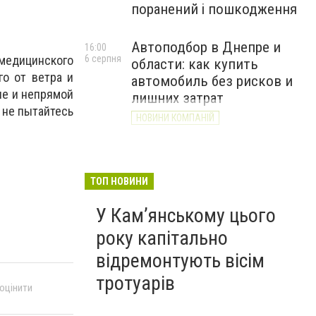
поранений і пошкодження
Автоподбор в Днепре и
16:00
 медицинского
6 серпня
области: как купить
го от ветра и
автомобиль без рисков и
ие и непрямой
лишних затрат
 не пытайтесь
НОВИНИ КОМПАНІЙ
ТОП НОВИНИ
У Кам’янському цього
року капітально
відремонтують вісім
тротуарів
 оцінити