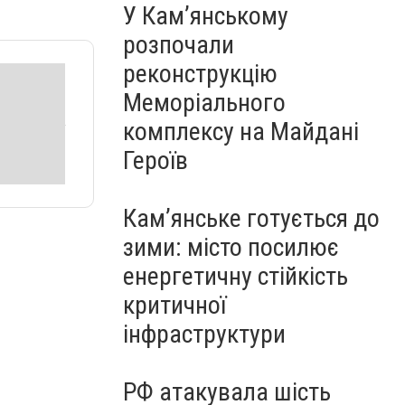
У Кам’янському
розпочали
реконструкцію
Меморіального
комплексу на Майдані
Героїв
Кам’янське готується до
зими: місто посилює
енергетичну стійкість
критичної
інфраструктури
РФ атакувала шість