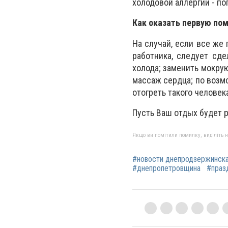
холодовой аллергии - п
Как оказать первую по
На случай, если все же
работника, следует сд
холода; заменить мокру
массаж сердца; по возмо
отогреть такого человек
Пусть Ваш отдых будет р
Якщо ви помітили помилку, виділіть нео
#новости днепродзержинск
#днепропетровщина
#праз