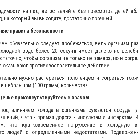
димости на лед, не оставляйте без присмотра детей вб
ед, на который вы выходите, достаточно прочный.
ные правила безопасности
ием обязательно следует пробежаться, ведь организм раз
холодной воде более 20 секунд имеет далеко не целебн
таточно, чтобы организм не только не замерз, но и согрел
е оказывают противовоспалительное действие.
ательно нужно растереться полотенцем и согреться гор
 в небольшом (100 грамм) количества.
щение проконсультируйтесь с врачом
 под влиянием холода в организме сужаются сосуды, у
щений, а это - прямая дорога к инсультам и инфарктам. И
м, что кратковременное погружение в холодную во
ого людей с определенными недостатками. Подверже