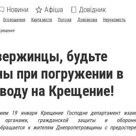
Новини
Афіша
Довідник
Оголошення
Карта міста
Погода
Довідкова
Нерухомість
Крещение!
зержинцы, будьте
ы при погружении в
воду на Крещение!
ием 19 января Крещение Господне департамент взаи
ми органами, гражданской защиты и оборон
обращается к жителям Днепропетровщины с предостер