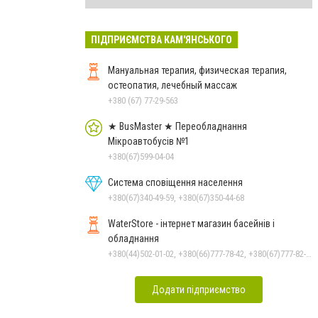
ПІДПРИЄМСТВА КАМ'ЯНСЬКОГО
Мануальная терапия, физическая терапия,
остеопатия, лечебный массаж
+380 (67) 77-29-563
★ BusMaster ★ Переобладнання
Мікроавтобусів №1
+380(67)599-04-04
Система сповіщення населення
+380(67)340-49-59, +380(67)350-44-68
WaterStore - інтернет магазин басейнів і
обладнання
+380(44)502-01-02, +380(66)777-78-42, +380(67)777-82-19, +380(67)890-80-80, +380(73)890-80-80, +380(44)502-01-03
Додати підприємство