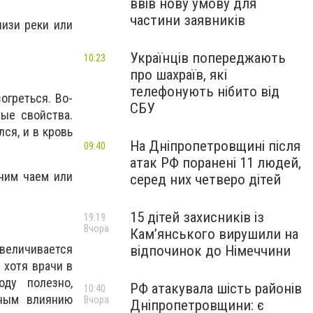
ввів нову умову для
частини заявників
лизи реки или
Українців попереджають
10:23
про шахраїв, які
телефонують нібито від
огреться. Во-
СБУ
ые свойства.
ся, и в кровь
На Дніпропетровщині після
09:40
атак РФ поранені 11 людей,
ячим чаем или
серед них четверо дітей
15 дітей захисників із
19:19
Вчора
Кам’янського вирушили на
величивается
відпочинок до Німеччини
 хотя врачи в
ду полезно,
РФ атакувала шість районів
10:40
нным влиянию
Вчора
Дніпропетровщини: є