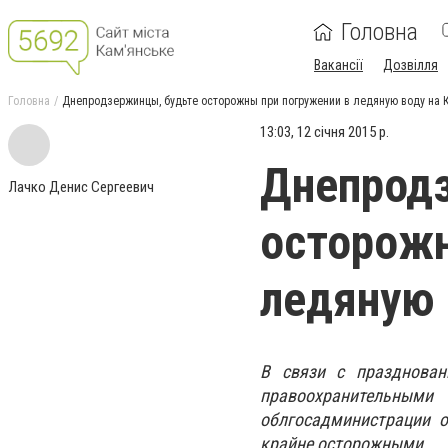
Головна
Вакансії
Дозвілля
Головна
Днепродзержинцы, будьте осторожны при погружении в ледяную воду на 
13:03, 12 січня 2015 р.
Днепрод
Лачко Денис Сергеевич
осторожн
ледяную 
В связи с празднован
правоохранительны
облгосадминистрации 
крайне осторожными.