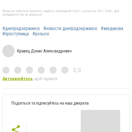
Якщо ви помітили помилку, виділіть необхідний текст і натисніть Ctrl + Enter, щоб
повідомити про це редакцію
#днепродзержинск
#новости днепродзержинск
#аведикова
#преступница
#розыск
Кравец Денис Александрович
0,0
Авторизуйтесь
, щоб оцінити
Поділіться та підписуйтесь на наші джерела