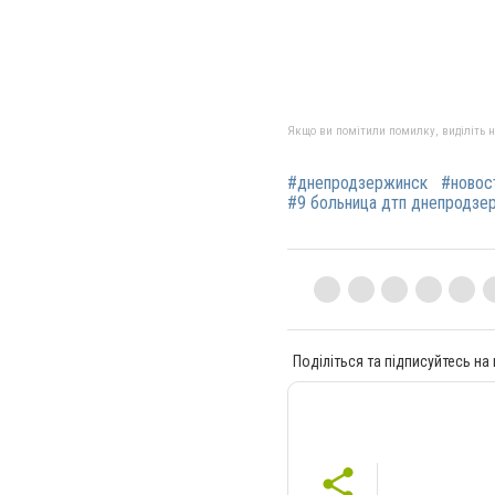
Якщо ви помітили помилку, виділіть нео
#днепродзержинск
#новос
#9 больница дтп днепродзе
Поділіться та підписуйтесь на