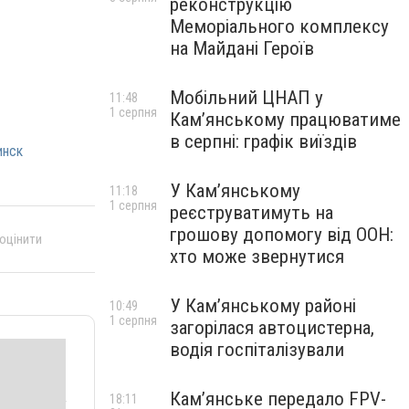
реконструкцію
Меморіального комплексу
на Майдані Героїв
Мобільний ЦНАП у
11:48
1 серпня
Кам’янському працюватиме
в серпні: графік виїздів
инск
У Кам’янському
11:18
1 серпня
реєструватимуть на
грошову допомогу від ООН:
 оцінити
хто може звернутися
У Кам’янському районі
10:49
1 серпня
загорілася автоцистерна,
водія госпіталізували
Кам’янське передало FPV-
18:11