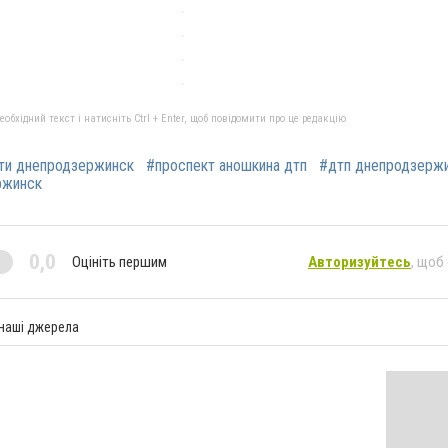
бхідний текст і натисніть Ctrl + Enter, щоб повідомити про це редакцію
ти днепродзержинск
#проспект аношкина дтп
#дтп днепродзерж
ржинск
0,0
Оцініть першим
Авторизуйтесь
, щоб
 наші джерела