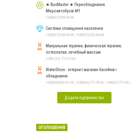
★ BusMaster ★ Переобладнання
Мікроавтобусів №1
+380(67)599-04-04
Система сповіщення населення
+380(67)340-49-59, +380(67)350-44-68
Мануальная терапия, физическая терапия,
остеопатия, лечебный массаж
+380 (67) 77-29-563
WaterStore - інтернет магазин басейнів і
обладнання
+380(44)502-01-02, +380(66)777-78-42, +380(67)777-82-19, +380(67)890-80-80, +380(73)890-80-80, +380(44)502-01-03
Додати підприємство
ОГОЛОШЕННЯ