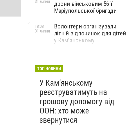
31 липня
дрони військовим 56-ї
Маріупольської бригади
Волонтери організували
18:08
31 липня
літній відпочинок для дітей
у Кам’янському
ТОП НОВИНИ
У Кам’янському
реєструватимуть на
грошову допомогу від
ООН: хто може
звернутися