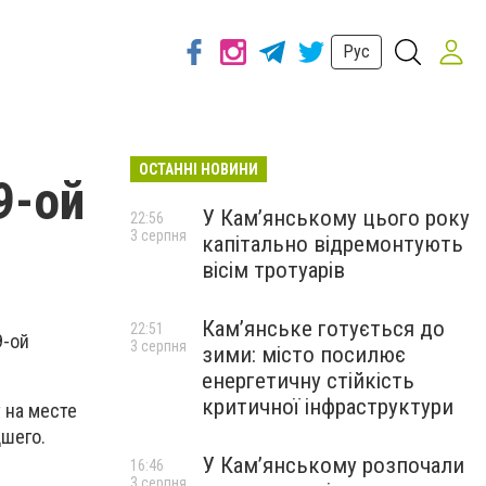
Рус
ОСТАННІ НОВИНИ
9-ой
У Кам’янському цього року
22:56
3 серпня
капітально відремонтують
вісім тротуарів
Кам’янське готується до
22:51
9-ой
3 серпня
зими: місто посилює
енергетичну стійкість
критичної інфраструктури
 на месте
шего.
У Кам’янському розпочали
16:46
3 серпня