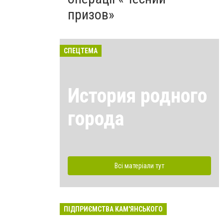
призов»
СПЕЦТЕМА
История родного
города
Всі матеріали тут
ПІДПРИЄМСТВА КАМ'ЯНСЬКОГО