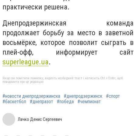
практически решена.
Днепродзержинская команда
продолжает борьбу за место в заветной
восьмёрке, которое позволит сыграть в
плей-офф, информирует сайт
superleague.ua
.
Якщо ви помітили помилку, виділіть необхідний текст і натисніть Ctrl + Enter, щоб
повідомити про це редакцію
#новости днепродзержинска
#днепродзержинск
#спорт
#баскетбол
#днепразот
#победа
#чемпионат
Лачко Денис Сергеевич