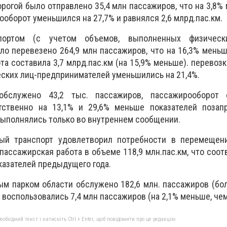
орогой было отправлено 35,4 млн пассажиров, что на 3,8%
ооборот уменьшился на 27,7% и равнялся 2,6 млрд.пас.км.
портом (с учетом объемов, выполненных физическ
о перевезено 264,9 млн пассажиров, что на 16,3% меньш
та составила 3,7 млрд.пас.км (на 15,9% меньше). перевоз
ских лиц-предпринимателей уменьшились на 21,4%.
бслужено 43,2 тыс. пассажиров, пассажирооборот 
етственно на 13,1% и 29,6% меньше показателей позапр
ыполнялись только во внутреннем сообщении.
ый транспорт удовлетворил потребности в перемещени
пассажирская работа в объеме 118,9 млн.пас.км, что соот
казателей предыдущего года.
м парком области обслужено 182,6 млн. пассажиров (бол
воспользовались 7,4 млн пассажиров (на 2,1% меньше, чем 
бхідний текст і натисніть Ctrl + Enter, щоб повідомити про це редакцію