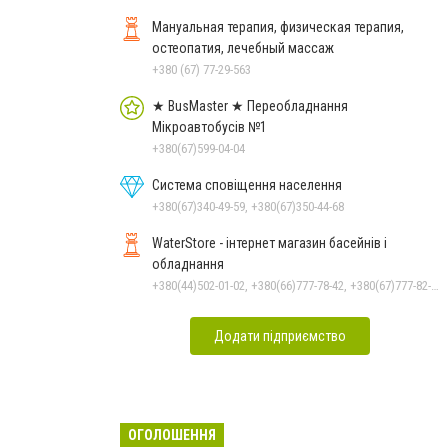
Мануальная терапия, физическая терапия,
остеопатия, лечебный массаж
+380 (67) 77-29-563
★ BusMaster ★ Переобладнання
Мікроавтобусів №1
+380(67)599-04-04
Система сповіщення населення
+380(67)340-49-59, +380(67)350-44-68
WaterStore - інтернет магазин басейнів і
обладнання
+380(44)502-01-02, +380(66)777-78-42, +380(67)777-82-19, +380(67)890-80-80, +380(73)890-80-80, +380(44)502-01-03
Додати підприємство
ОГОЛОШЕННЯ