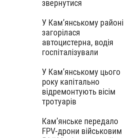
звернутися
У Кам’янському районі
загорілася
автоцистерна, водія
госпіталізували
У Кам’янському цього
року капітально
відремонтують вісім
тротуарів
Кам’янське передало
FPV-дрони військовим