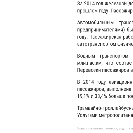
За 2014 год железной д
прошлом году. Пассажир
Автомобильным транс
предпринимателями) был
году. Пассажирская рабо
автотранспортом физиче
Водным транспортом о
млн.пас.км, что соотв
Перевозки пассажиров в
В 2014 году авиационн
пассажиров, выполнена 
19,1% и 33,4% больше по
Трамвайно-троллейбусны
Услугами метрополитена 
Якщо ви помітили помилку, виділіть нео