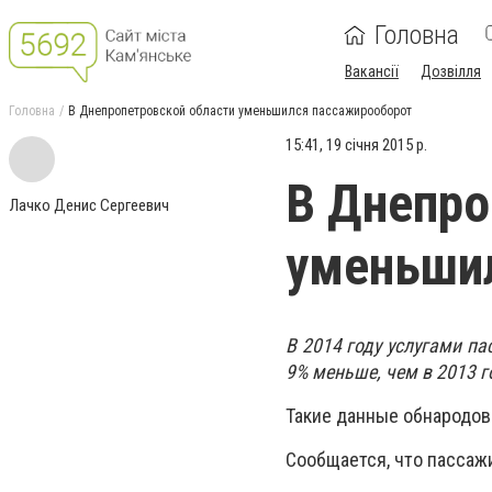
Головна
Вакансії
Дозвілля
Головна
В Днепропетровской области уменьшился пассажирооборот
15:41, 19 січня 2015 р.
В Днепро
Лачко Денис Сергеевич
уменьши
В 2014 году услугами п
9% меньше, чем в 2013 г
Такие данные обнародо
Сообщается, что пассажи