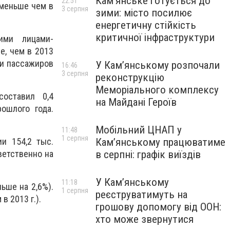
Кам’янське готується до
22:51
 меньше чем в
3 серпня
зими: місто посилює
енергетичну стійкість
критичної інфраструктури
ими лицами-
е, чем в 2013
ки пассажиров
У Кам’янському розпочали
16:46
3 серпня
реконструкцію
Меморіального комплексу
составил 0,4
на Майдані Героїв
ошлого года.
Мобільний ЦНАП у
11:48
1 серпня
Кам’янському працюватиме
и 154,2 тыс.
в серпні: графік виїздів
ветственно на
У Кам’янському
11:18
ьше на 2,6%).
1 серпня
реєструватимуть на
в 2013 г.).
грошову допомогу від ООН:
хто може звернутися