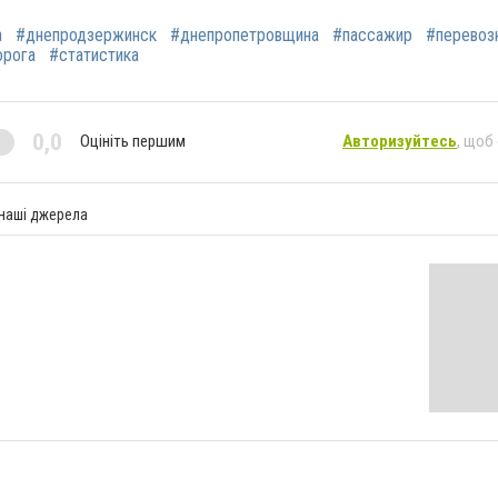
а
#днепродзержинск
#днепропетровщина
#пассажир
#перевоз
орога
#статистика
0,0
Оцініть першим
Авторизуйтесь
, щоб
 наші джерела