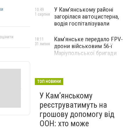
У Кам’янському районі
ки
10:49
1 серпня
загорілася автоцистерна,
водія госпіталізували
 оцінити
Кам’янське передало FPV-
18:11
31 липня
дрони військовим 56-ї
Маріупольської бригади
ТОП НОВИНИ
У Кам’янському
реєструватимуть на
грошову допомогу від
ООН: хто може