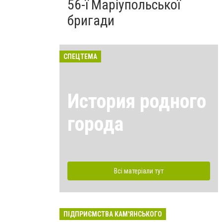
56-ї Маріупольської
бригади
СПЕЦТЕМА
История родного
города
Всі матеріали тут
ПІДПРИЄМСТВА КАМ'ЯНСЬКОГО