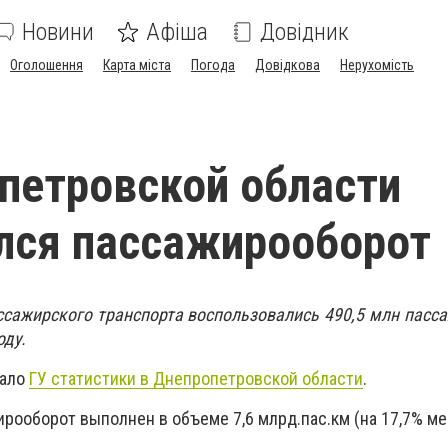
Новини
Афіша
Довідник
Оголошення
Карта міста
Погода
Довідкова
Нерухомість
петровской области
лся пассажирооборот
ассажирского транспорта воспользовались 490,5 млн пасса
оду.
вало
ГУ статистики в Днепропетровской области
.
рооборот выполнен в объеме 7,6 млрд.пас.км (на 17,7% ме