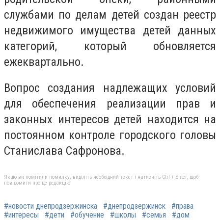
службами по делам детей создан реестр
недвижимого имущества детей данных
категорий, который обновляется
ежеквартально.
Вопрос создания надлежащих условий
для обеспечения реализации прав и
законных интересов детей находится на
постоянном контроле городского головы
Станислава Сафронова.
Якщо ви помітили помилку, виділіть необхідний текст і натисніть Ctrl + Enter, щоб
повідомити про це редакцію
#новости днепродзержинска
#днепродзержинск
#права
#интересы
#дети
#обучение
#школы
#семья
#дом