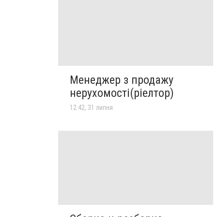
Менеджер з продажу
нерухомості(ріелтор)
12:42, 31 липня