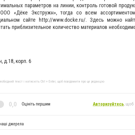
имальных параметров на линии, контроль готовой продук
 ООО «Дёке Экстружн», тогда со всем ассортимент
иальном сайте http://www.docke.ru/. Здесь можно найт
тать приблизительное количество материалов необходим
, д.18, корп. 6
бхідний текст і натисніть Ctrl + Enter, щоб повідомити про це редакцію
0,0
Оцініть першим
Авторизуйтесь
, щоб
 наші джерела