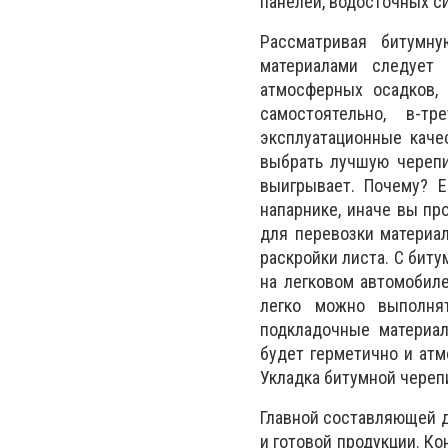
панелей, водосточных си
Рассматривая битумн
материалами следует
атмосферных осадков, 
самостоятельно, в-т
эксплуатационные каче
выбрать лучшую черепи
выигрывает. Почему? Е
напарнике, иначе вы пр
для перевозки материал
раскройки листа. С бит
на легковом автомобиле
легко можно выполня
подкладочные материал
будет герметично и атм
Укладка битумной черепи
Главной составляющей д
и готовой продукции. К