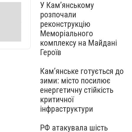
У Кам’янському
розпочали
реконструкцію
Меморіального
комплексу на Майдані
Героїв
Кам’янське готується до
зими: місто посилює
енергетичну стійкість
критичної
інфраструктури
РФ атакувала шість