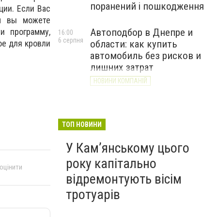
поранений і пошкодження
ции. Если Вас
ом вы можете
Автоподбор в Днепре и
и программу,
16:00
6 серпня
области: как купить
ое для кровли
автомобиль без рисков и
лишних затрат
НОВИНИ КОМПАНІЙ
ТОП НОВИНИ
У Кам’янському цього
року капітально
 оцінити
відремонтують вісім
тротуарів