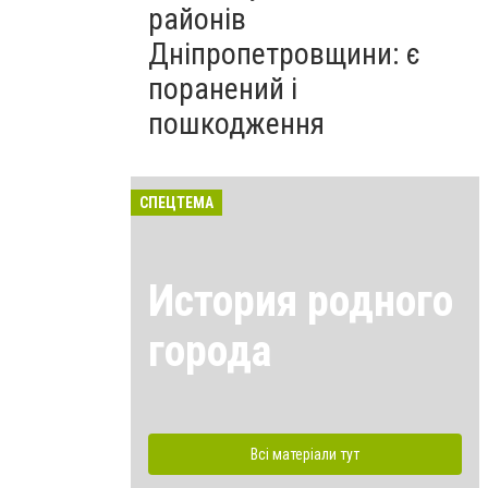
районів
Дніпропетровщини: є
поранений і
пошкодження
СПЕЦТЕМА
История родного
города
Всі матеріали тут