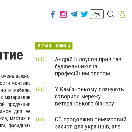
Рус
ОСТАННІ НОВИНИ
ытие
Андрій Білоусов привітав
12:15
будівельників із
професійним святом
 очень важно.
ности монтажа
У Кам’янському планують
 но и мебели,
12:15
створити мережу
ых материалов
ветеранського бізнесу
ой продукции
димое для ее
ов, мастик и
ЄС продовжив тимчасовий
11:12
нга, фасадных
захист для українців, але