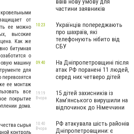
ввів нову умову для
частини заявників
кровельными
защищает от
Українців попереджають
10:23
ать ее можно
про шахраїв, які
ых, высокие
телефонують нібито від
цена. Как же
СБУ
вно битумная
озаботится о
На Дніпропетровщині після
узовую машину
09:40
атак РФ поранені 11 людей,
струменте для
серед них четверо дітей
о перевозятся
кже ее монтаж
ьзовать все
15 дітей захисників із
19:19
Вчора
ное покрытие
Кам’янського вирушили на
оплении дома.
відпочинок до Німеччини
РФ атакувала шість районів
10:40
ачества сырья
Вчора
Дніпропетровщини: є
дной контроль