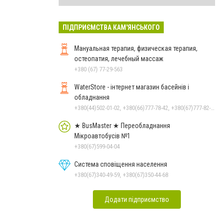
ПІДПРИЄМСТВА КАМ'ЯНСЬКОГО
Мануальная терапия, физическая терапия,
остеопатия, лечебный массаж
+380 (67) 77-29-563
WaterStore - інтернет магазин басейнів і
обладнання
+380(44)502-01-02, +380(66)777-78-42, +380(67)777-82-19, +380(67)890-80-80, +380(73)890-80-80, +380(44)502-01-03
★ BusMaster ★ Переобладнання
Мікроавтобусів №1
+380(67)599-04-04
Система сповіщення населення
+380(67)340-49-59, +380(67)350-44-68
Додати підприємство