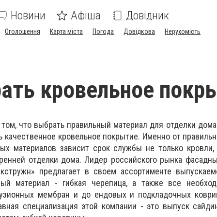
Новини
Афіша
Довідник
Оголошення
Карта міста
Погода
Довідкова
Нерухомість
ать кровельное покр
 том, что выбрать правильный материал для отделки дома
 качественное кровельное покрытие. Именно от правиль
ных материалов зависит срок службы не только кровли,
тренней отделки дома. Лидер российского рынка фасадн
кстружн» предлагает в своем ассортименте выпускаем
ный материал - гибкая черепица, а также все необхо
узионных мембран и до ендовых и подкладочных коврик
авная специализация этой компании - это выпуск сайди