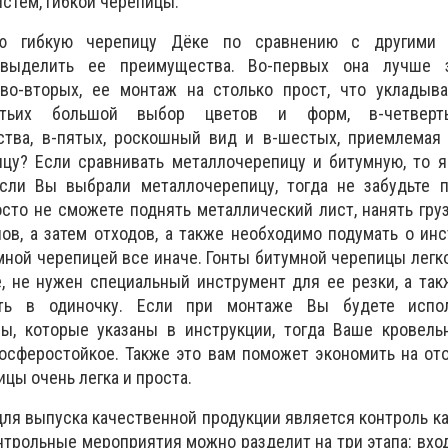
стем, гибкой черепицы.
ую гибкую черепицу Дёке по сравнению с другими 
 выделить ее преимущества. Во-первых она лучше 
во-вторых, ее монтаж на столько прост, что укладыв
ретьих большой выбор цветов и форм, в-четверт
ства, в-пятых, роскошный вид и в-шестых, приемлемая 
цу? Если сравнивать металлочерепицу и битумную, то я
сли Вы выбрали металлочерепицу, тогда не забудьте п
осто не сможете поднять металлический лист, нанять гр
ов, а затем отходов, а также необходимо подумать о ин
умной черепицей все иначе. Гонты битумной черепицы легк
, не нужен специальный инструмент для ее резки, а та
ть в одиночку. Если при монтаже Вы будете испол
ы, которые указаны в инструкции, тогда Ваше кровель
осферостойкое. Также это вам поможет экономить на от
цы очень легка и проста.
ля выпуска качественной продукции является контроль к
онтрольные мероприятия можно разделит на три этапа: вхо