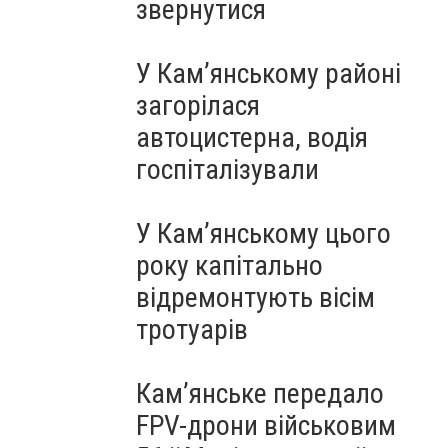
звернутися
У Кам’янському районі
загорілася
автоцистерна, водія
госпіталізували
У Кам’янському цього
року капітально
відремонтують вісім
тротуарів
Кам’янське передало
FPV-дрони військовим