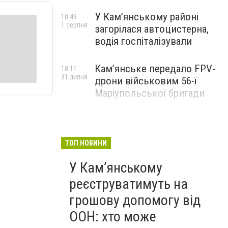
У Кам’янському районі
10:49
1 серпня
загорілася автоцистерна,
водія госпіталізували
Кам’янське передало FPV-
18:11
31 липня
дрони військовим 56-ї
Маріупольської бригади
ТОП НОВИНИ
У Кам’янському
реєструватимуть на
грошову допомогу від
ООН: хто може