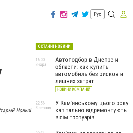
Рус
ОСТАННІ НОВИНИ
Автоподбор в Днепре и
16:00
Вчора
области: как купить
у
автомобиль без рисков и
лишних затрат
НОВИНИ КОМПАНІЙ
У Кам’янському цього року
22:56
3 серпня
капітально відремонтують
Старый Новый
вісім тротуарів