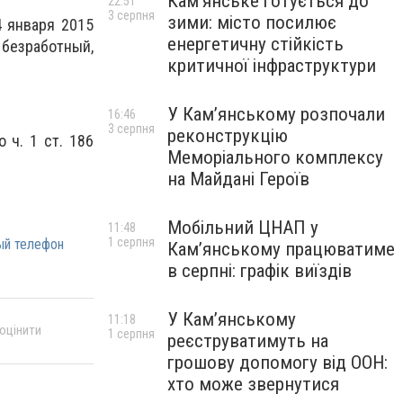
Кам’янське готується до
22:51
3 серпня
зими: місто посилює
4 января 2015
енергетичну стійкість
безработный,
критичної інфраструктури
У Кам’янському розпочали
16:46
3 серпня
реконструкцію
 ч. 1 ст. 186
Меморіального комплексу
на Майдані Героїв
Мобільний ЦНАП у
11:48
1 серпня
ый телефон
Кам’янському працюватиме
в серпні: графік виїздів
У Кам’янському
11:18
 оцінити
1 серпня
реєструватимуть на
грошову допомогу від ООН:
хто може звернутися