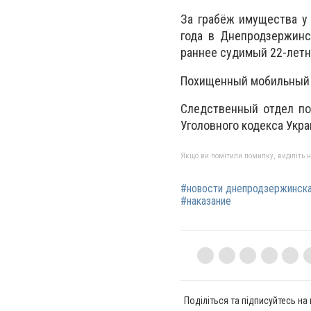
За грабёж имущества у
года в Днепродзержинс
раннее судимый 22-летн
Похищенный мобильный т
Следственный отдел по 
Уголовного кодекса Укра
Якщо ви помітили помилку, виділіть нео
#новости днепродзержинск
#наказание
Поділіться та підписуйтесь на