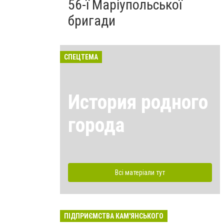
56-ї Маріупольської
бригади
СПЕЦТЕМА
История родного
города
Всі матеріали тут
ПІДПРИЄМСТВА КАМ'ЯНСЬКОГО