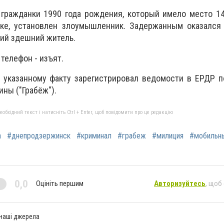
 гражданки 1990 года рождения, который имело место 1
ке, установлен злоумышленник. Задержанным оказался 
ий здешний житель.
елефон - изъят.
указанному факту зарегистрировал ведомости в ЕРДР по
ины ("Грабёж").
бхідний текст і натисніть Ctrl + Enter, щоб повідомити про це редакцію
а
#днепродзержинск
#криминал
#грабеж
#милиция
#мобильн
0,0
Оцініть першим
Авторизуйтесь
, щоб
 наші джерела