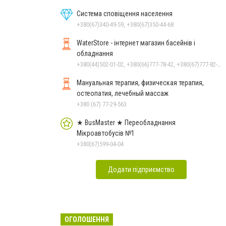
Система сповіщення населення
+380(67)340-49-59, +380(67)350-44-68
WaterStore - інтернет магазин басейнів і
обладнання
+380(44)502-01-02, +380(66)777-78-42, +380(67)777-82-19, +380(67)890-80-80, +380(73)890-80-80, +380(44)502-01-03
Мануальная терапия, физическая терапия,
остеопатия, лечебный массаж
+380 (67) 77-29-563
★ BusMaster ★ Переобладнання
Мікроавтобусів №1
+380(67)599-04-04
Додати підприємство
ОГОЛОШЕННЯ