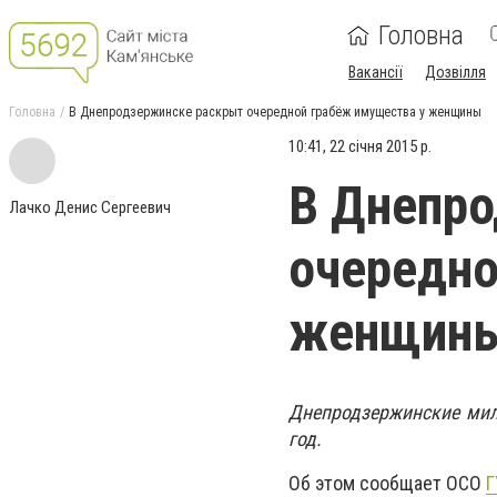
Головна
Вакансії
Дозвілля
Головна
В Днепродзержинске раскрыт очередной грабёж имущества у женщины
10:41, 22 січня 2015 р.
В Днепр
Лачко Денис Сергеевич
очередно
женщин
Днепродзержинские мил
год.
Об этом сообщает ОСО
Г