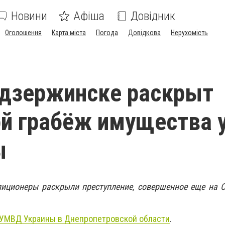
Новини
Афіша
Довідник
Оголошення
Карта міста
Погода
Довідкова
Нерухомість
одзержинске раскрыт
й грабёж имущества 
ы
иционеры раскрыли преступление, совершенное еще на 
УМВД Украины в Днепропетровской области
.