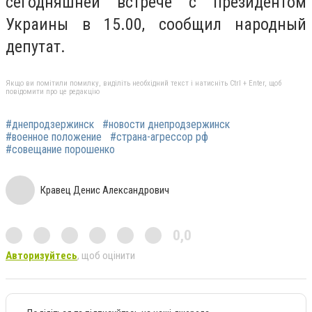
сегодняшней встрече с президентом
Украины в 15.00, сообщил народный
депутат.
Якщо ви помітили помилку, виділіть необхідний текст і натисніть Ctrl + Enter, щоб
повідомити про це редакцію
#днепродзержинск
#новости днепродзержинск
#военное положение
#страна-агрессор рф
#совещание порошенко
Кравец Денис Александрович
0,0
Авторизуйтесь
, щоб оцінити