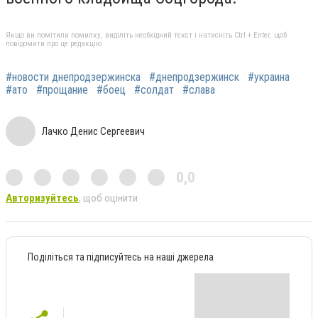
Якщо ви помітили помилку, виділіть необхідний текст і натисніть Ctrl + Enter, щоб
повідомити про це редакцію
#новости днепродзержинска
#днепродзержинск
#украина
#ато
#прощание
#боец
#солдат
#слава
Лачко Денис Сергеевич
0,0
Авторизуйтесь
, щоб оцінити
Поділіться та підписуйтесь на наші джерела