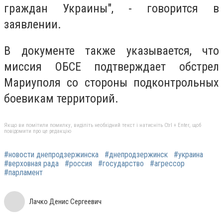
граждан Украины", - говорится в
заявлении.
В документе также указывается, что
миссия ОБСЕ подтверждает обстрел
Мариуполя со стороны подконтрольных
боевикам территорий.
Якщо ви помітили помилку, виділіть необхідний текст і натисніть Ctrl + Enter, щоб
повідомити про це редакцію
#новости днепродзержинска
#днепродзержинск
#украина
#верховная рада
#россия
#государство
#агрессор
#парламент
Лачко Денис Сергеевич