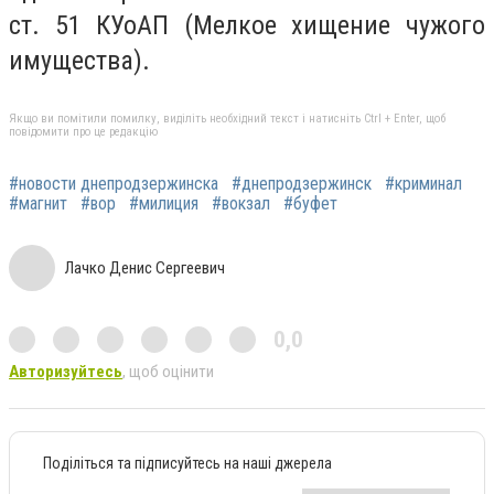
ст. 51 КУоАП (Мелкое хищение чужого
имущества).
Якщо ви помітили помилку, виділіть необхідний текст і натисніть Ctrl + Enter, щоб
повідомити про це редакцію
#новости днепродзержинска
#днепродзержинск
#криминал
#магнит
#вор
#милиция
#вокзал
#буфет
Лачко Денис Сергеевич
0,0
Авторизуйтесь
, щоб оцінити
Поділіться та підписуйтесь на наші джерела