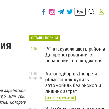
Рус
ОСТАННІ НОВИНИ
тия
РФ атакувала шість районів
10:40
Дніпропетровщини: є
поранений і пошкодження
Автоподбор в Днепре и
16:00
6 серпня
области: как купить
автомобиль без рисков и
ой заработной
лишних затрат
9,5 млн грн.
НОВИНИ КОМПАНІЙ
ятия, которые