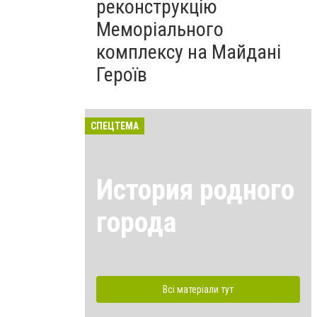
реконструкцію
Меморіального
комплексу на Майдані
Героїв
СПЕЦТЕМА
История родного
города
Всі матеріали тут