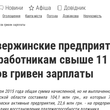
Новини
Афіша
Довідник
Оголошення
Карта міста
Погода
Довідкова
Нерухомість
ов гривен зарплаты
зержинские предприя
работникам свыше 11
в гривен зарплаты
ря 2015 года общая сумма начисленной, но не выплаченн
кой области составила 104,1 млн грн., из которых 7
ески активные предприятия, 22,6 млн грн. - на предпри
адиях восстановления платежеспособности должника.