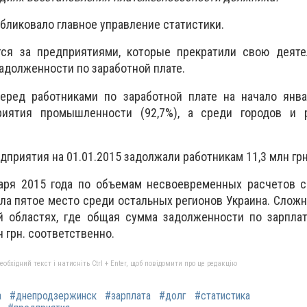
ликовало главное управление статистики.
тся за предприятиями, которые прекратили свою деяте
адолженности по заработной плате.
еред работниками по заработной плате на начало янва
риятия промышленности (92,7%), а среди городов и 
приятия на 01.01.2015 задолжали работникам 11,3 млн грн
аря 2015 года по объемам несвоевременных расчетов с
а пятое место среди остальных регионов Украина. Сложн
й областях, где общая сумма задолженности по зарплат
лн грн. соответственно.
бхідний текст і натисніть Ctrl + Enter, щоб повідомити про це редакцію
а
#днепродзержинск
#зарплата
#долг
#статистика