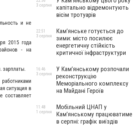
У Кам’янському цього року
22:56
3 серпня
капітально відремонтують
вісім тротуарів
льность и не
Кам’янське готується до
22:51
3 серпня
зими: місто посилює
ря 2015 года
енергетичну стійкість
районов - на
критичної інфраструктури
У Кам’янському розпочали
. зарплаты.
16:46
3 серпня
реконструкцію
 работниками
Меморіального комплексу
ая ситуация в
на Майдані Героїв
е составляет
Мобільний ЦНАП у
11:48
1 серпня
Кам’янському працюватиме
в серпні: графік виїздів