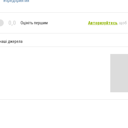
#предприятия
0,0
Оцініть першим
Авторизуйтесь
, щоб
 наші джерела