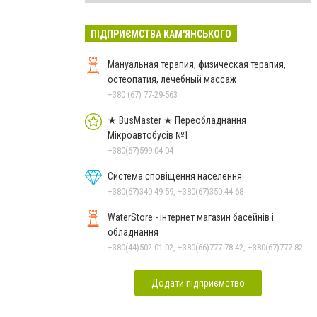
ПІДПРИЄМСТВА КАМ'ЯНСЬКОГО
Мануальная терапия, физическая терапия,
остеопатия, лечебный массаж
+380 (67) 77-29-563
★ BusMaster ★ Переобладнання
Мікроавтобусів №1
+380(67)599-04-04
Система сповіщення населення
+380(67)340-49-59, +380(67)350-44-68
WaterStore - інтернет магазин басейнів і
обладнання
+380(44)502-01-02, +380(66)777-78-42, +380(67)777-82-19, +380(67)890-80-80, +380(73)890-80-80, +380(44)502-01-03
Додати підприємство