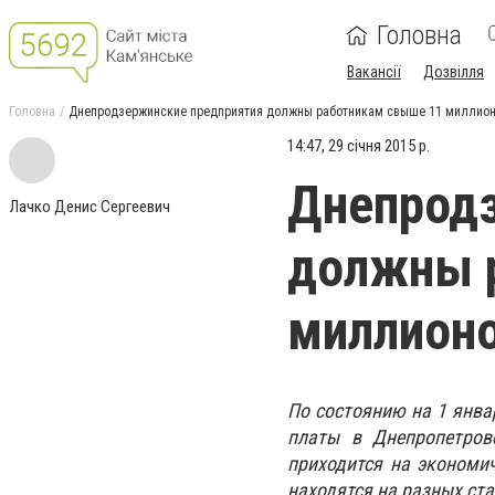
Головна
Вакансії
Дозвілля
Головна
Днепродзержинские предприятия должны работникам свыше 11 миллион
14:47, 29 січня 2015 р.
Днепрод
Лачко Денис Сергеевич
должны 
миллионо
По состоянию на 1 янва
платы в Днепропетровс
приходится на экономич
находятся на разных ст