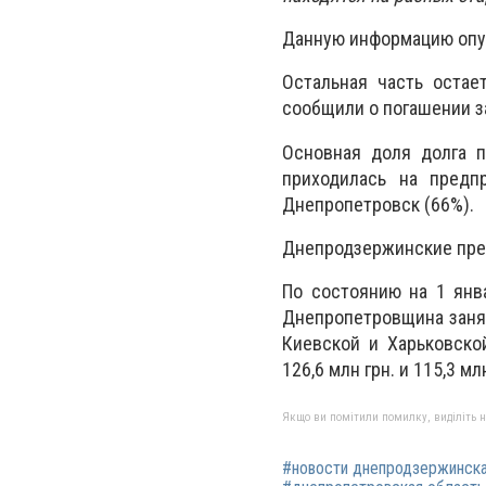
Данную информацию опуб
Остальная часть остае
сообщили о погашении з
Основная доля долга п
приходилась на предп
Днепропетровск (66%).
Днепродзержинские пред
По состоянию на 1 янв
Днепропетровщина занял
Киевской и Харьковско
126,6 млн грн. и 115,3 м
Якщо ви помітили помилку, виділіть нео
#новости днепродзержинск