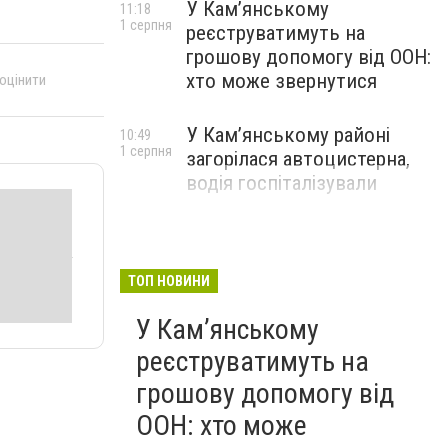
У Кам’янському
11:18
1 серпня
реєструватимуть на
грошову допомогу від ООН:
хто може звернутися
 оцінити
У Кам’янському районі
10:49
1 серпня
загорілася автоцистерна,
водія госпіталізували
ТОП НОВИНИ
У Кам’янському
реєструватимуть на
грошову допомогу від
ООН: хто може