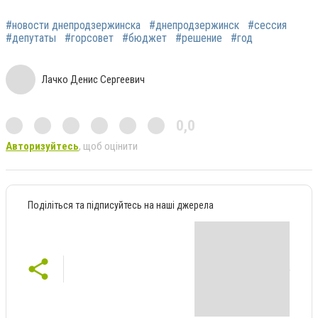
#новости днепродзержинска
#днепродзержинск
#сессия
#депутаты
#горсовет
#бюджет
#решение
#год
Лачко Денис Сергеевич
0,0
Авторизуйтесь
, щоб оцінити
Поділіться та підписуйтесь на наші джерела