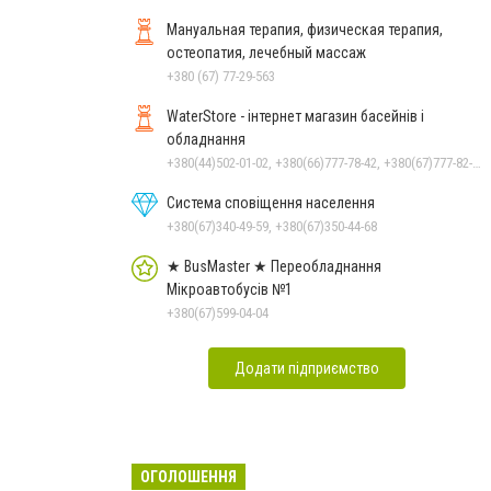
Мануальная терапия, физическая терапия,
остеопатия, лечебный массаж
+380 (67) 77-29-563
WaterStore - інтернет магазин басейнів і
обладнання
+380(44)502-01-02, +380(66)777-78-42, +380(67)777-82-19, +380(67)890-80-80, +380(73)890-80-80, +380(44)502-01-03
Система сповіщення населення
+380(67)340-49-59, +380(67)350-44-68
★ BusMaster ★ Переобладнання
Мікроавтобусів №1
+380(67)599-04-04
Додати підприємство
ОГОЛОШЕННЯ