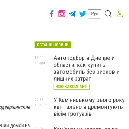
Рус
ОСТАННІ НОВИНИ
Автоподбор в Днепре и
16:00
Вчора
области: как купить
автомобиль без рисков и
лишних затрат
НОВИНИ КОМПАНІЙ
У Кам’янському цього року
22:56
3 серпня
капітально відремонтують
одзержинские
вісім тротуарів
ении домой из