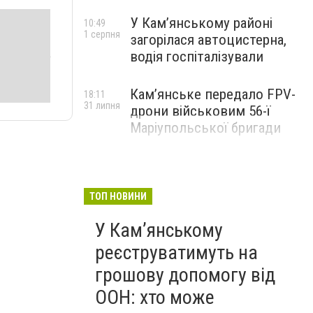
У Кам’янському районі
10:49
1 серпня
загорілася автоцистерна,
водія госпіталізували
Кам’янське передало FPV-
18:11
31 липня
дрони військовим 56-ї
Маріупольської бригади
ТОП НОВИНИ
У Кам’янському
реєструватимуть на
грошову допомогу від
ООН: хто може