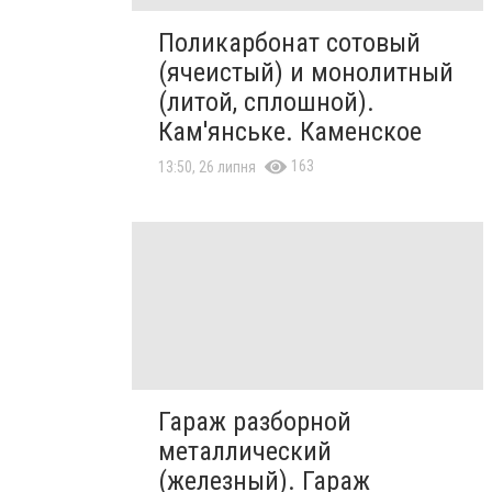
Поликарбонат сотовый
(ячеистый) и монолитный
(литой, сплошной).
Кам'янське. Каменское
163
13:50, 26 липня
Гараж разборной
металлический
(железный). Гараж