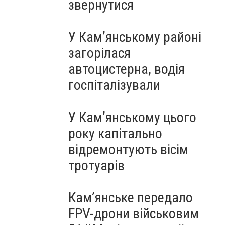
звернутися
У Кам’янському районі
загорілася
автоцистерна, водія
госпіталізували
У Кам’янському цього
року капітально
відремонтують вісім
тротуарів
Кам’янське передало
FPV-дрони військовим