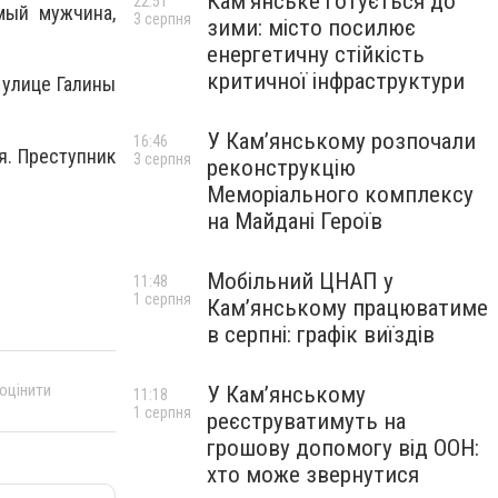
Кам’янське готується до
22:51
мый мужчина,
3 серпня
зими: місто посилює
енергетичну стійкість
критичної інфраструктури
 улице Галины
У Кам’янському розпочали
16:46
я. Преступник
3 серпня
реконструкцію
Меморіального комплексу
на Майдані Героїв
Мобільний ЦНАП у
11:48
1 серпня
Кам’янському працюватиме
в серпні: графік виїздів
 оцінити
У Кам’янському
11:18
1 серпня
реєструватимуть на
грошову допомогу від ООН:
хто може звернутися