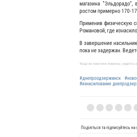
магазина "Эльдорадо",
ростом примерно 170-17
Применив физическую си
Романовой, где изнасил
В завершение насильник
пока не задержан. Веде
Якщо ви помітили помилку, виділіть нео
#днепроодзержинск
#ново
#изнасилование днепродзе
Поділіться та підписуйтесь на