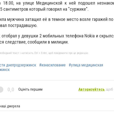
 в 18.00, на улице Медицинской к ней подошел незнако
5 сантиметров который говорил на "суржике".
ла мужчина затащил её в темное место возле гаражей по
овал пострадавшую.
 отобрал у девушки 2 мобильных телефона Nokia и скрылс
тся следствие, сообщили в милиции.
бхідний текст і натисніть Ctrl + Enter, щоб повідомити про це редакцію
сти днепродзержинск
#изнасилование
#улица медицинская
ржинск
0,0
Оцініть першим
Авторизуйтесь
, щоб
 наші джерела