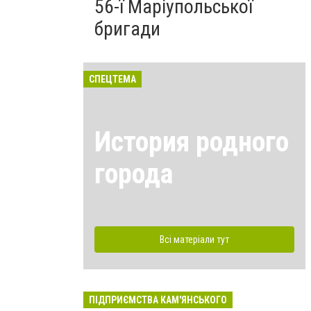
56-ї Маріупольської
бригади
СПЕЦТЕМА
История родного
города
Всі матеріали тут
ПІДПРИЄМСТВА КАМ'ЯНСЬКОГО