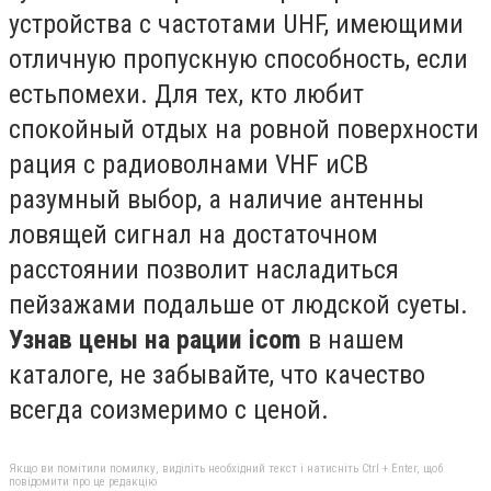
устройства с частотами UHF, имеющими
отличную пропускную способность, если
естьпомехи. Для тех, кто любит
спокойный отдых на ровной поверхности
рация с радиоволнами VHF иCB
разумный выбор, а наличие антенны
ловящей сигнал на достаточном
расстоянии позволит насладиться
пейзажами подальше от людской суеты.
Узнав цены на рации
icom
в нашем
каталоге, не забывайте, что качество
всегда соизмеримо с ценой.
Якщо ви помітили помилку, виділіть необхідний текст і натисніть Ctrl + Enter, щоб
повідомити про це редакцію