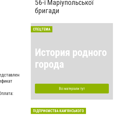
56-ї Маріупольської
бригади
СПЕЦТЕМА
История родного
города
редставлен
ификат
Всі матеріали тут
Оплата:
ПІДПРИЄМСТВА КАМ'ЯНСЬКОГО