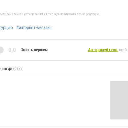
бхідний текст і натисніть Ctrl + Enter, щоб повідомити про це редакцію
 турцию
#интернет-магазин
0,0
Оцініть першим
Авторизуйтесь
, щоб
 наші джерела