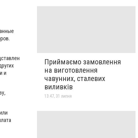
ванные
ров.
дставлен
Приймаємо замовлення
других
на виготовлення
и и
чавунних, сталевих
виливків
ву,
13:47, 31 липня
 или
плата