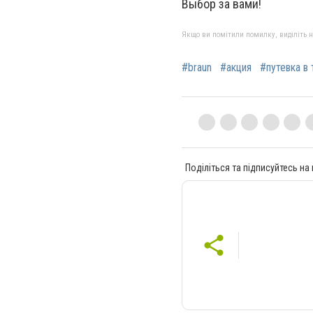
Выбор за вами!
Якщо ви помітили помилку, виділіть нео
#braun
#акция
#путевка в
Поділіться та підписуйтесь на