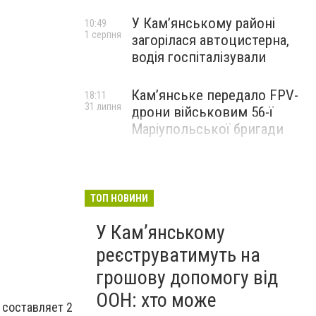
У Кам’янському районі
10:49
1 серпня
загорілася автоцистерна,
водія госпіталізували
Кам’янське передало FPV-
18:11
31 липня
дрони військовим 56-ї
Маріупольської бригади
ТОП НОВИНИ
У Кам’янському
реєструватимуть на
грошову допомогу від
ООН: хто може
 составляет 2