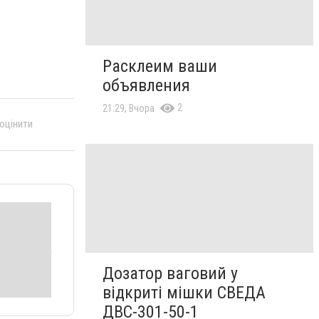
Расклеим ваши
объявления
2
21:29, Вчора
 оцінити
Дозатор ваговий у
відкриті мішки СВЕДА
ДВС-301-50-1