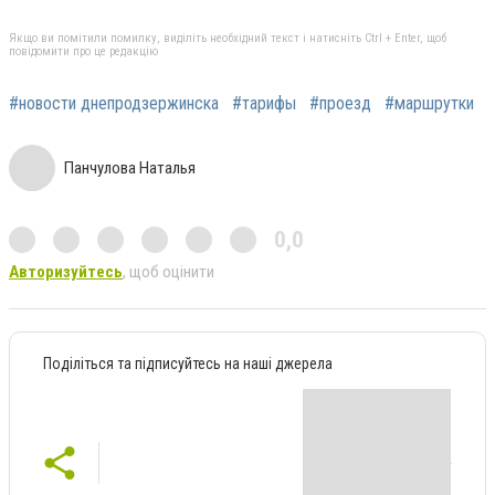
Якщо ви помітили помилку, виділіть необхідний текст і натисніть Ctrl + Enter, щоб
повідомити про це редакцію
#новости днепродзержинска
#тарифы
#проезд
#маршрутки
Панчулова Наталья
0,0
Авторизуйтесь
, щоб оцінити
Поділіться та підписуйтесь на наші джерела