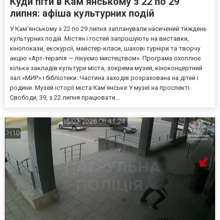
Куди піти в Кам’янському з 22 по 29
липня: афіша культурних подій
У Кам’янському з 22 по 29 липня запланували насичений тиждень
культурних подій. Містян і гостей запрошують на виставки,
кінопокази, екскурсії, майстер-класи, шахові турніри та творчу
акцію «Арт-терапія — лікуємо мистецтвом». Програма охоплює
кілька закладів культури міста, зокрема музей, кіноконцертний
зал «МИР» і бібліотеки. Частина заходів розрахована на дітей і
родини. Музей історії міста Кам’янське У музеї на проспекті
Свободи, 39, з 22 липня працювати...