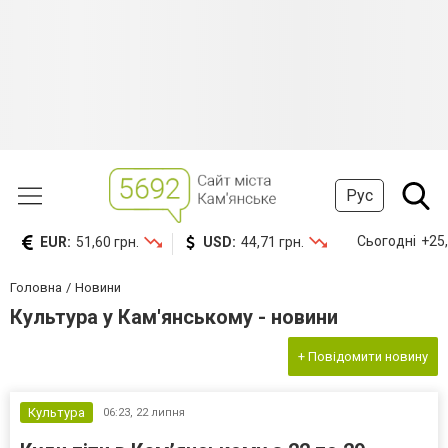
Рус
Сьогодні
+25,
EUR:
51,60 грн.
USD:
44,71 грн.
Головна
Новини
Культура у Кам'янському - новини
+ Повідомити новину
Культура
06:23,
22 липня