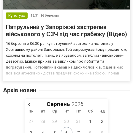
Культура
12:31,
16 березня
Патрульний у Запоріжжі застрелив
військового у СЗЧ під час грабежу (Відео)
16 березня о 06:30 ранку патрульний застрелив чоловіка у
Хортицькому районі Запоріжжя. Той загрожував йому предметом,
схожим на пістолет. Пізніше з'ясувалося: загиблий - військовий-
дезертир. Екіпаж приїхав за викликом про побиття та
пограбування. Потерпілий вказав на двох чоловіків. Один із них
повівся агресивно - дістав предмет, схожий на зброю, і почав
його перезаряджати, зменшуючи дистанцію до поліцейських,
повідомляє Нацполіція. Два постріли для відвер...
Архів новин
Серпень
Пн
Вт
Ср
Чт
Пт
Сб
Нд
27
28
29
30
31
1
2
3
4
5
6
7
8
9