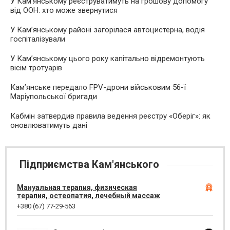
У Кам’янському реєструватимуть на грошову допомогу
від ООН: хто може звернутися
У Кам’янському районі загорілася автоцистерна, водія
госпіталізували
У Кам’янському цього року капітально відремонтують
вісім тротуарів
Кам’янське передало FPV-дрони військовим 56-ї
Маріупольської бригади
Кабмін затвердив правила ведення реєстру «Оберіг»: як
оновлюватимуть дані
Підприємства Кам'янського
Мануальная терапия, физическая
терапия, остеопатия, лечебный массаж
+380 (67) 77-29-563