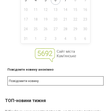
10
11
12
13
14
15
16
17
18
19
20
21
22
23
24
25
26
27
28
29
30
31
1
2
3
4
5
6
Повідомте новину анонімно
Повідомити новину
ТОП-новини тижня