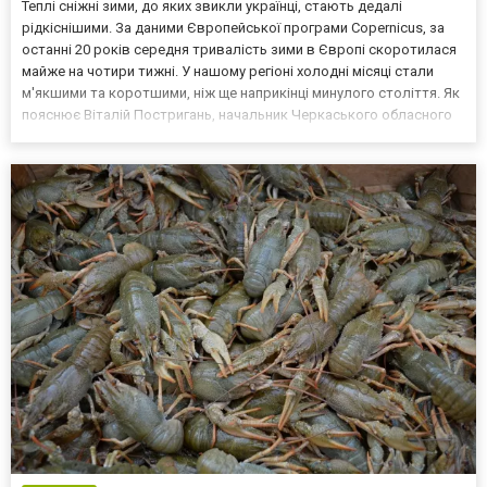
Теплі сніжні зими, до яких звикли українці, стають дедалі
рідкіснішими. За даними Європейської програми Copernicus, за
останні 20 років середня тривалість зими в Європі скоротилася
майже на чотири тижні. У нашому регіоні холодні місяці стали
м'якшими та коротшими, ніж ще наприкінці минулого століття. Як
пояснює Віталій Постригань, начальник Черкаського обласного
гідрометцентру, середня температура сезону за останні 15 років
підвищилась на 1,4 градуса. Чере...