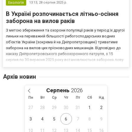
Екологія
13:13,
28 серпня 2025 р.
В Україні розпочинається літньо-осіння
заборона на вилов раків
З метою збереження та охорони популяції раків у період їх другої
линьки на переважній більшості рибогосподарських водних
об'єктів України (зокрема й на Дніпропетровщині) триватиме
заборона на вилов цих прісноводних мешканців. Відповідно до
наказу Дніпропетровського рибоохоронного патруля, з 15
серпня по 30 вересня 2025 року встановлюється заборона лову
раків. Раки, або річкові раки (представники роду Astacus), є
одними з найважливіших безхребетних у прісно...
Архів новин
Серпень
Пн
Вт
Ср
Чт
Пт
Сб
Нд
27
28
29
30
31
1
2
3
4
5
6
7
8
9
10
11
12
13
14
15
16