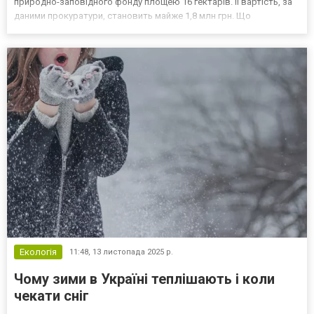
природно-заповідного фонду площею 16 гектарів. Її вартість, за
даними прокуратури, становить майже 1,8 млн грн. Що
встановила прокуратура Екологічні прокурори Жовтоводської
окружної прокуратури встановили, що фермерське
господарство незаконно...
Екологія
11:48,
13 листопада 2025 р.
Чому зими в Україні теплішають і коли
чекати сніг