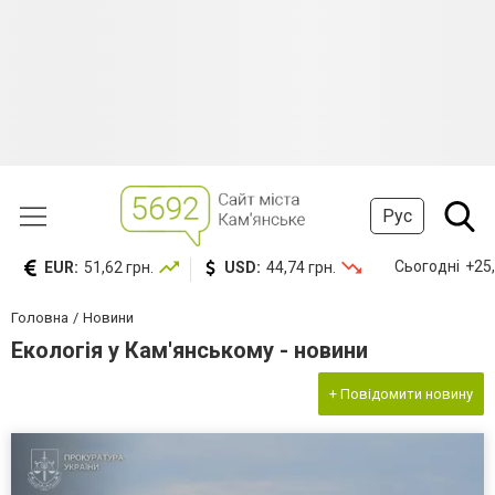
Рус
Сьогодні
+25,
EUR:
51,62 грн.
USD:
44,74 грн.
Головна
Новини
Екологія у Кам'янському - новини
+ Повідомити новину