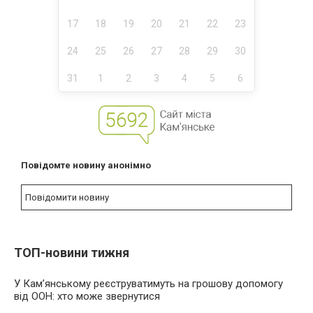
17
18
19
20
21
22
23
24
25
26
27
28
29
30
31
1
2
3
4
5
6
Повідомте новину анонімно
Повідомити новину
ТОП-новини тижня
У Кам’янському реєструватимуть на грошову допомогу
від ООН: хто може звернутися