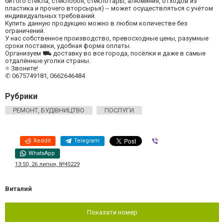
битого стекла, стеклобоя, стеклотары, алюминия, отходов из
пластика и прочего вторсырья) -- может осуществляться с учётом
индивидуальных требований.
Купить данную продукцию можно в любом количестве без
ограничений.
У нас собственное производство, превосходные цены, разумные
сроки поставки, удобная форма оплаты.
Организуем ⛟ доставку во все города, посёлки и даже в самые
отдалённые уголки страны.
⭐ Звоните!
✆ 0675749181, 0662646484
Рубрики
РЕМОНТ, БУДІВНИЦТВО
ПОСЛУГИ
Reddit
Telegram
Viber
WhatsApp
13:50, 26 липня, №45229
Виталий
Показати номер