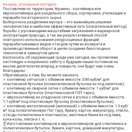
На жаль, оголошення застаріло
Поставляем по территории Украины - контейнера или
евроконтейнера для раздельного сбора, сортировки, утилизации и
переработки вторичного сырья.
Выборочное разделение мусора -- это важнейшее решение
человечества и наиболее эффективный путь (спасительный метод)
борьбы с угрожающими масштабами загрязнения и варварской
эксплуатации природы, а так же результативный способ
повторного использования ресурсоценных фракций
перерабатываемых видов отходов путём их возврата в
производственный оборот в целях создания безотходных
технологий в замкнутом цикле.
Беспокоясь об окружающей среде уже сегодня, мы проявляем
настоящую и искреннюю заботу о будущем наших потомков на
многие десятилетия вперед, и поверьте, они будут нам очень
благодарны.
Обратившись к Нам, Вы можете заказать:
✓ контейнер сетчатый с объёмом ёмкости: 0.85 куб/м³ для
пластиковой бутылки (полиэтиленовой бутылки из под напитков);
✓ контейнер из сварной сетки с объёмом ёмкости: 1 куб/м³ для
пластиковых бутылок (пластмассовой ПЭТ тары);
✓ евроконтейнер из кладочной сетки и уголка с объёмом ёмкости:
1.1 куб/м³ под пластиковую бутылку (пластиковые бутылки);
✓ контейнер металлический (железный) с объёмом ёмкости: 1.5 куб/
м³ под полиэтиленовую Пэт тару, бумагу, картон, макулатуру, стекло,
отходы полиэтилена и пластмассы, жестяные банки из под пива,
кока-колы, пепси и т. п;
☝ Изготовление контейнеров и евроконтейнеров для стеклянных и
полиэтиленовых бутылок, бумаги, картона, домашней макулатуры,