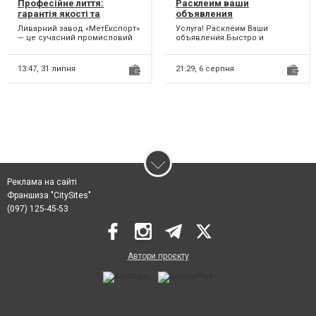
Професійне лиття:
Расклеим ваши
гарантія якості та
объявления
дотримання термінів
Ливарний завод «МетЕкспорт»
Услуга! Расклеим Ваши
— це сучасний промисловий
объявления.Быстро и
комплекс, що спеціалізується
качественно
на виготовленні в...
13:47,
31 липня
21:29,
6 серпня
Реклама на сайті
Франшиза "CitySites"
(097) 125-45-53
Автори проєкту