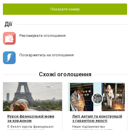
Показати номер
Дії
Рекламувати оголошення
Поскаржитись на оголошення
Схожі оголошення
Курси французької мови
Литі деталі та конструкцій
за кордоном
з гарантією якості
Є безліч курсів французької
Наше підприємство