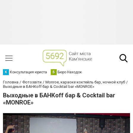
К
Консультация юриста
Б
Бюро Находок
Головна
Фотозвіти
Monroe, караоке коктейль бар, ночной клуб
Выходные в БАНКoff бар & Cocktail bar «MONROE»
Выходные в БАНКoff бар & Cocktail bar
«MONROE»