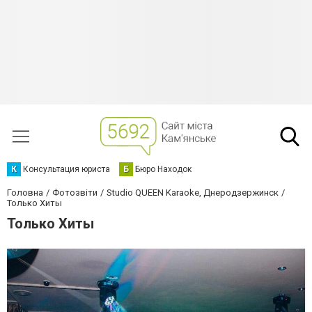
К
Консультация юриста
Б
Бюро Находок
Головна
Фотозвіти
Studio QUEEN Karaoke, Днеродзержинск
Только Хиты
Только Хиты