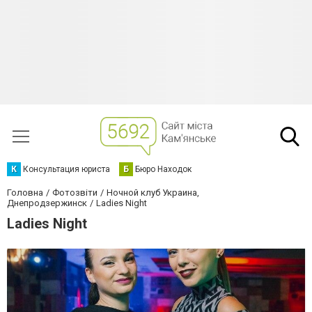
К
Консультация юриста
Б
Бюро Находок
Головна
Фотозвіти
Ночной клуб Украина,
Днепродзержинск
Ladies Night
Ladies Night