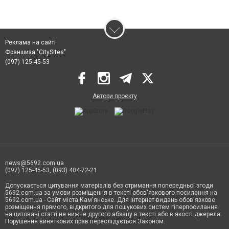
Реклама на сайті
Франшиза "CitySites"
(097) 125-45-53
Автори проєкту
news@5692.com.ua
(097) 125-45-53, (093) 404-72-21
Допускається цитування матеріалів без отримання попередньої згоди
5692.com.ua за умови розміщення в тексті обов'язкового посилання на
5692.com.ua - Сайт міста Кам'янське. Для інтернет-видань обов'язкове
розміщення прямого, відкритого для пошукових систем гіперпосилання
на цитовані статті не нижче другого абзацу в тексті або в якості джерела.
Порушення виняткових прав переслідується Законом.