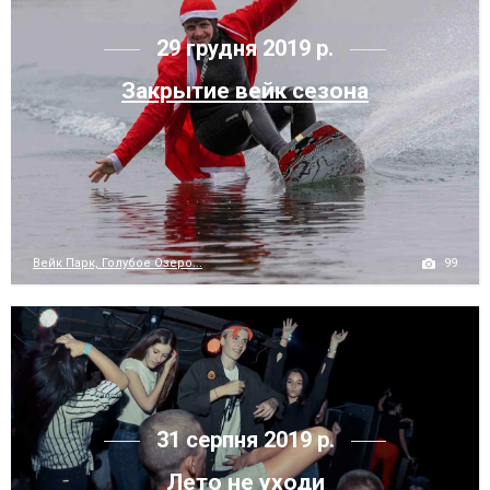
29 грудня 2019 р.
Закрытие вейк сезона
99
Вейк Парк, Голубое Озеро...
31 серпня 2019 р.
Лето не уходи