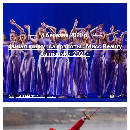
4 березня 2020 р.
Финал конкурса красоты «Mисc Beauty
Kamianske-2020»
123
Академічний музично-драм...