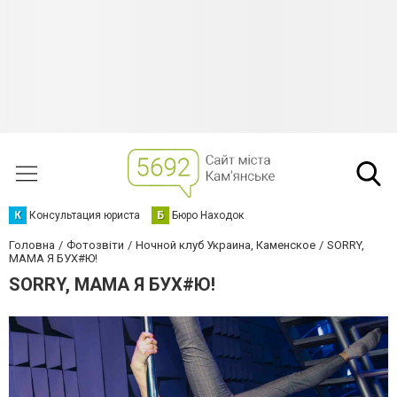
К
Консультация юриста
Б
Бюро Находок
Головна
Фотозвіти
Ночной клуб Украина, Каменское
SORRY,
МАМА Я БУХ#Ю!
SORRY, МАМА Я БУХ#Ю!