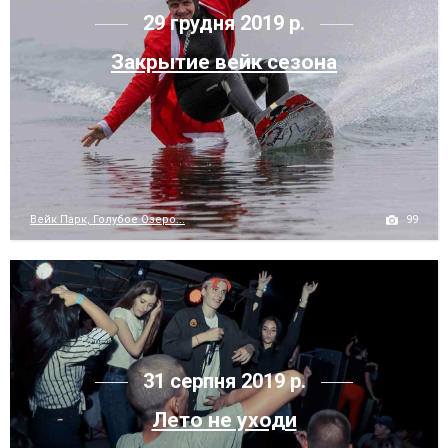
29 грудня 2019 р.
Закрытие вейк сезона
99
Вейк Парк, Голубое Озеро...
31 серпня 2019 р.
Лето не уходи