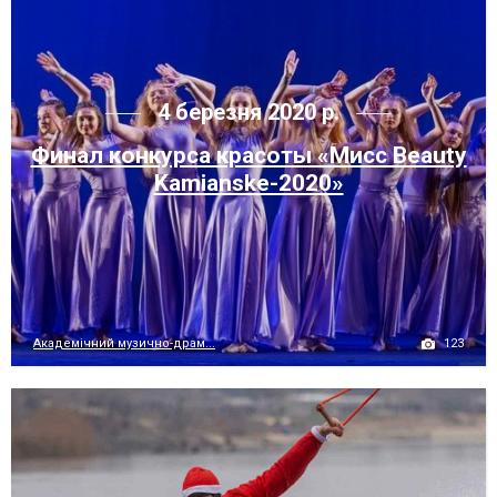
4 березня 2020 р.
Финал конкурса красоты «Mисc Beauty
Kamianske-2020»
123
Академічний музично-драм...