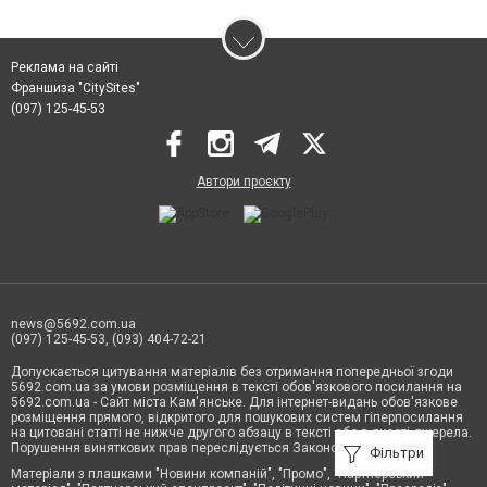
Реклама на сайті
Франшиза "CitySites"
(097) 125-45-53
Автори проєкту
news@5692.com.ua
(097) 125-45-53, (093) 404-72-21
Допускається цитування матеріалів без отримання попередньої згоди
5692.com.ua за умови розміщення в тексті обов'язкового посилання на
5692.com.ua - Сайт міста Кам'янське. Для інтернет-видань обов'язкове
розміщення прямого, відкритого для пошукових систем гіперпосилання
на цитовані статті не нижче другого абзацу в тексті або в якості джерела.
Порушення виняткових прав переслідується Законом.
Фільтри
Матеріали з плашками "Новини компаній", "Промо", "Партнерський