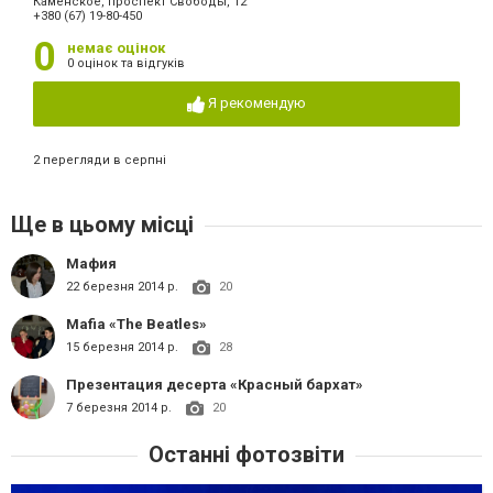
Каменское, проспект Свободы, 12
+380 (67) 19-80-450
0
немає оцінок
0 оцінок та відгуків
Я рекомендую
2 перегляди в серпні
Ще в цьому місці
Мафия
22 березня 2014 р.
20
Mafia «The Beatles»
15 березня 2014 р.
28
Презентация десерта «Красный бархат»
7 березня 2014 р.
20
Останні фотозвіти