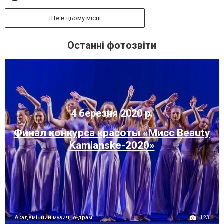
Ще в цьому місці
Останні фотозвіти
4 березня 2020 р.
Финал конкурса красоты «Mисc Beauty
Kamianske-2020»
123
Академічний музично-драм...