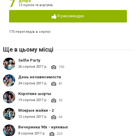
7
добре
12 оцінок та відгуків
Я рекомендую
175 переглядів в серпні
Ще в цьому місці
Selfie Party
26 серпня 2017 р.
100
День независимости
24 серпня 2017 р.
81
Короткие шорты
19 серпня 2017 р.
93
Мокрые майки - 2
12 серпня 2017 р.
64
Вечеринка 90х - нулевых
8 серпня 2017 р.
223