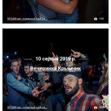
163
КРЫМчик, пляжный рай на...
10 серпня 2019 р.
Вечеринка Крымчик
336
КРЫМчик, пляжный рай на...