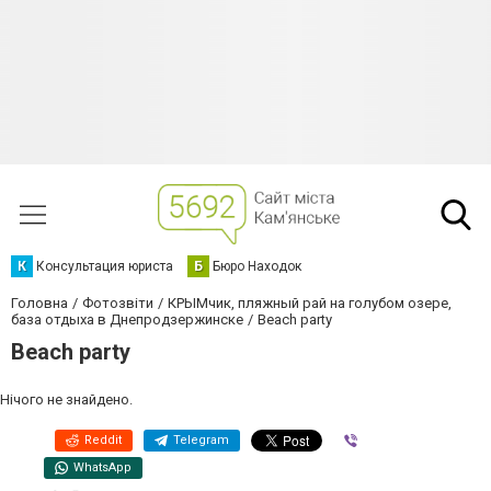
К
Консультация юриста
Б
Бюро Находок
Головна
Фотозвіти
КРЫМчик, пляжный рай на голубом озере,
база отдыха в Днепродзержинске
Beach party
Beach party
Нічого не знайдено.
Reddit
Telegram
Viber
WhatsApp