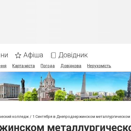
ини
Афіша
Довідник
ння
Карта міста
Погода
Довідкова
Нерухомість
ческий колледж
1 Сентября в Днепродзержинском металлургическом
ржинском металлургическ