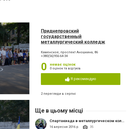
Приднепровский
государственный
металлургический колледж
Каменское, проспект Аношкина, 86
+380(56)956-64-34
0
немає оцінок
0 оцінок та відгуків
Я рекомендую
2 перегляди в серпні
Ще в цьому місці
Спартакиада в металлургическом колледже
16 вересня 2016 р.
35