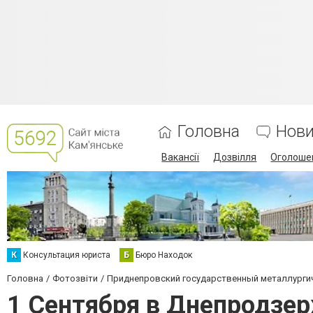
Головна
Нов
Вакансії
Дозвілля
Оголоше
К
Консультация юриста
Б
Бюро Находок
Головна
Фотозвіти
Приднепровский государственный металлурги
1 Сентября в Днепродзе