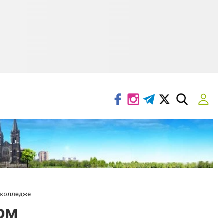
 колледже
ом