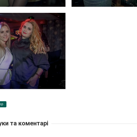
pp
уки та коментарі