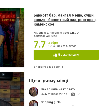
Банкoff бар, мангал меню, суши,
кальян, банкетный зал, ресторан,
Каменское
Каменское, проспект Свободы, 24
+380 (68) 021-73-64
7.7
добре
121 оцінок та відгуків
Я рекомендую
5 переглядів в серпні
Ще в цьому місці
Вечеринка на кровати
25 листопада 2017 р.
57
Shoping girls