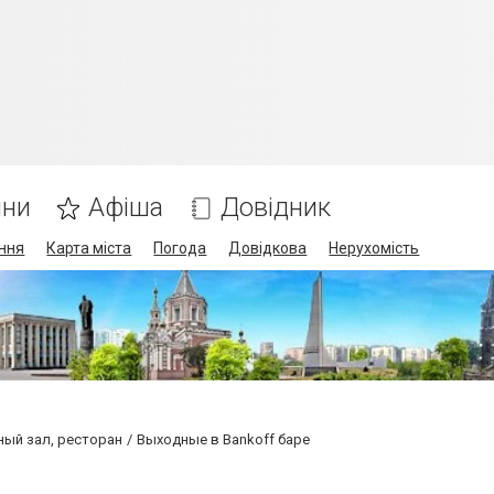
ини
Афіша
Довідник
ння
Карта міста
Погода
Довідкова
Нерухомість
тный зал, ресторан
Выходные в Bankoff баре