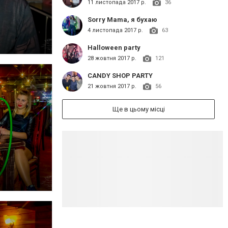
11 листопада 2017 р.
36
Sorry Mama, я бухаю
4 листопада 2017 р.
63
Halloween party
28 жовтня 2017 р.
121
CANDY SHOP PARTY
21 жовтня 2017 р.
56
Ще в цьому місці