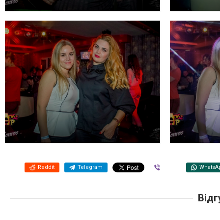
Reddit
Telegram
Viber
WhatsA
Відг