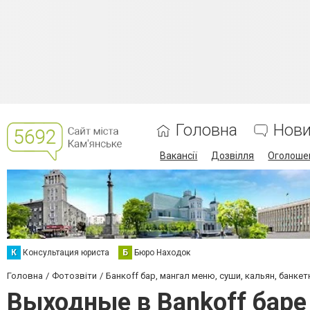
Головна
Нов
Вакансії
Дозвілля
Оголоше
К
Консультация юриста
Б
Бюро Находок
Головна
Фотозвіти
Банкoff бар, мангал меню, суши, кальян, банке
Выходные в Bankoff баре