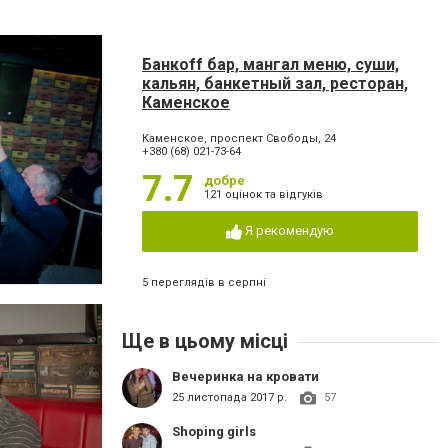
Банкoff бар, мангал меню, суши,
кальян, банкетный зал, ресторан,
Каменское
Каменское, проспект Свободы, 24
+380 (68) 021-73-64
7.7
добре
121 оцінок та відгуків
Я рекомендую
5 переглядів в серпні
Ще в цьому місці
Вечеринка на кровати
25 листопада 2017 р.
57
Shoping girls