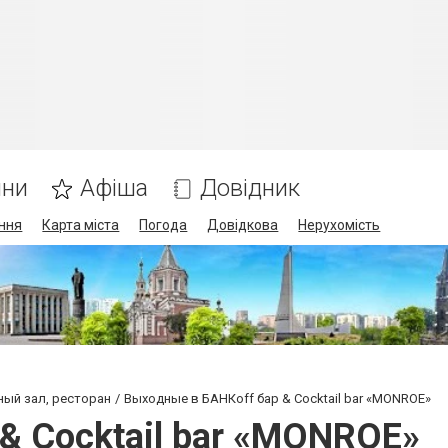
ини
Афіша
Довідник
ння
Карта міста
Погода
Довідкова
Нерухомість
тный зал, ресторан
Выходные в БАНКoff бар & Cocktail bar «MONROE»
& Cocktail bar «MONROE»