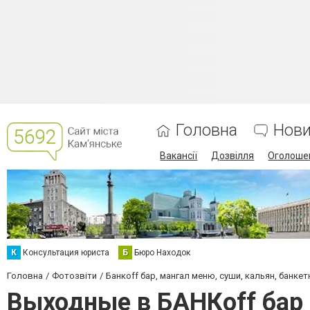
Головна
Нов
Вакансії
Дозвілля
Оголоше
К
Консультация юриста
Б
Бюро Находок
Головна
Фотозвіти
Банкoff бар, мангал меню, суши, кальян, банке
Выходные в БАНКoff бар 