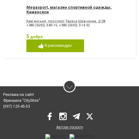
Megasport, магазин спортивной одежды,
Каменское
Кам`янське, проспект Тараса Шевченка, 2/28
+380 (5692) 3-85-15
,
+380 (5692) 3-14-32
5
добре
Я рекомендую
Реклама на сайті
Франшиза "CitySites"
(097) 125-45-53
Автори проєкту