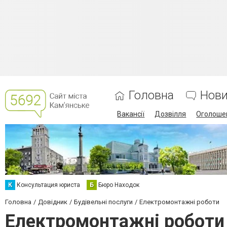
Головна
Нов
Вакансії
Дозвілля
Оголоше
К
Консультация юриста
Б
Бюро Находок
Головна
Довідник
Будівельні послуги
Електромонтажні роботи
Електромонтажні роботи