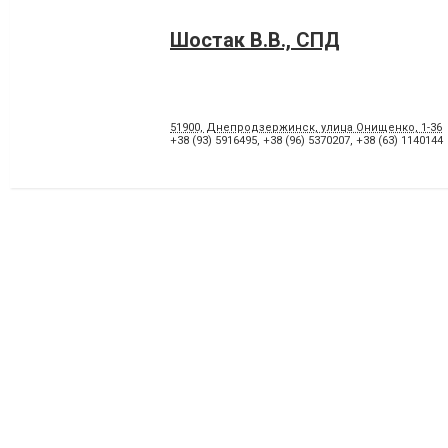
Шостак В.В., СПД
51900, Днепродзержинск, улица Онищенко, 1-36
+38 (93) 5916495
,
+38 (96) 5370207
,
+38 (63) 1140144