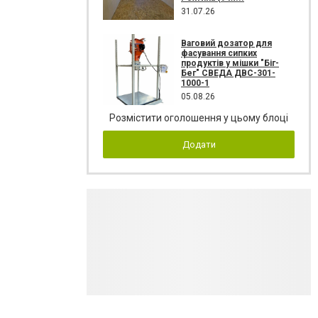
31.07.26
Ваговий дозатор для
фасування сипких
продуктів у мішки "Біг-
Бег" СВЕДА ДВС-301-
1000-1
05.08.26
Розмістити оголошення у цьому блоці
Додати