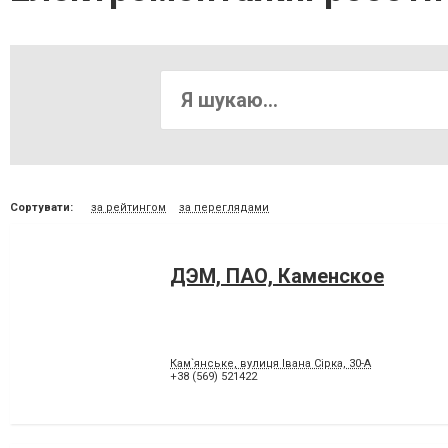
Сортувати:
за рейтингом
за переглядами
ДЭМ, ПАО, Каменское
Кам`янське, вулиця Івана Сірка, 30-А
+38 (569) 521422