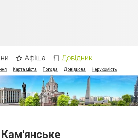
ини
Афіша
Довідник
ння
Карта міста
Погода
Довідкова
Нерухомість
 Кам'янське