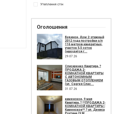
Утеплення стін
Оголошення
Будинок, Дом 2-этажный
2012 года постройки о/п
116 метров квадратных,
участок 5,5 соток
(находится г...
29.07.26
Слисаренко Квартира, ?
ПРОДАЖА 2-
КОМНАТНОЙ КВАРТИРЫ
С АВТОНОМНЫМ
ГАЗОВЫМ ОТОПЛЕНИЕМ
(ул. Сергея Слис...
31.07.26
каменское, 9 мая
Квартира, ? **ПРОДАЖА 2-
КОМНАТНОЙ КВАРТИРЫ |
Каменское** ? ул. Дениса
Рохтина (9 М...