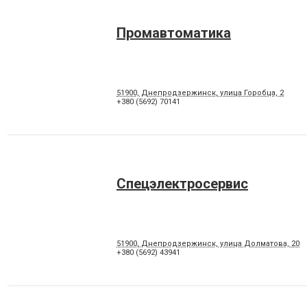
Промавтоматика
51900, Днепродзержинск, улица Горобца, 2
+380 (5692) 70141
Спецэлектросервис
51900, Днепродзержинск, улица Долматова, 20
+380 (5692) 43941